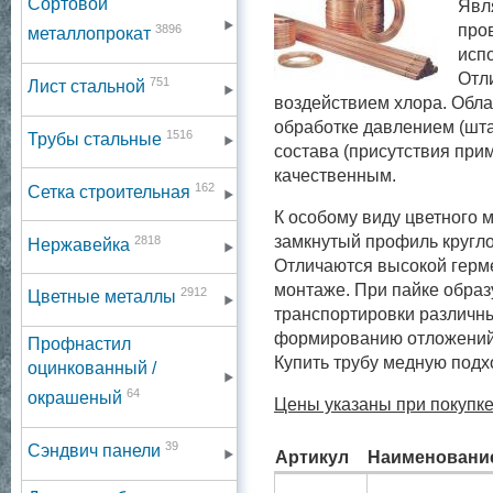
Сортовой
Явл
пров
3896
металлопрокат
исп
Отл
751
Лист стальной
воздействием хлора. Обла
обработке давлением (шта
1516
Трубы стальные
состава (присутствия при
качественным.
162
Сетка строительная
К особому виду цветного 
2818
замкнутый профиль кругло
Нержавейка
Отличаются высокой герме
монтаже. При пайке обра
2912
Цветные металлы
транспортировки различны
формированию отложений 
Профнастил
Купить трубу медную под
оцинкованный /
64
окрашеный
Цены указаны при покупке
39
Сэндвич панели
Артикул
Наименовани