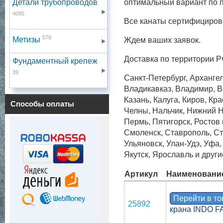
Детали трубопроводов
оптимальный вариант по п
4095
Все канаты сертифициров
578
Метизы
Ждем ваших заявок.
Доставка по территории Р
Фундаментный крепеж
39
Санкт-Петербург, Архангел
Владикавказ, Владимир, Во
Казань, Калуга, Киров, Кр
Способы оплаты
Челны, Нальчик, Нижний Н
Пермь, Пятигорск, Ростов
Смоленск, Ставрополь, Ст
Ульяновск, Улан-Удэ, Уфа
Якутск, Ярославль и други
Артикул
Наименовани
Перейти в т
25892
крана INDO 