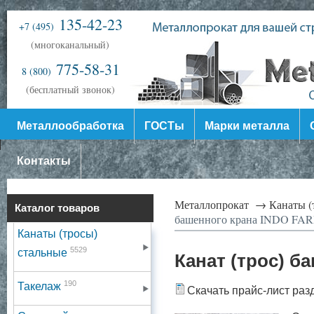
135-42-23
+7 (495)
(многоканальный)
775-58-31
8 (800)
(бесплатный звонок)
Металлообработка
ГОСТы
Марки металла
Контакты
Металлопрокат →
Канаты (
Каталог товаров
башенного крана INDO FA
Канаты (тросы)
5529
стальные
Канат (трос) б
190
Такелаж
Скачать прайс-лист раз