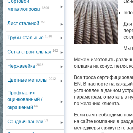
Сортовой
Осн
3896
металлопрокат
Ind
751
Лист стальной
Для
пер
1516
сог
Трубы стальные
Мы 
162
Сетка строительная
Можем изготовить различн
2818
Нержавейка
оплавка на конус, петля, 
Все троса сертифицирова
2912
Цветные металлы
EN. В паспорте на каждый
установлен в данном устр
Профнастил
параметрам, отмотать в н
оцинкованный /
по желанию клиента.
64
окрашеный
Если вам необходимо поме
39
на сайте компании в разде
Сэндвич панели
менеджеры свяжутся с вам