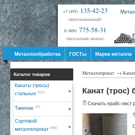
135-42-23
+7 (495)
(многоканальный)
775-58-31
8 (800)
(бесплатный звонок)
Металлообработка
ГОСТы
Марки металла
Металлопрокат →
Канат
Каталог товаров
Канаты (тросы)
Канат (трос)
5529
стальные
Скачать прайс-лист 
190
Такелаж
Т
Сортовой
3896
металлопрокат