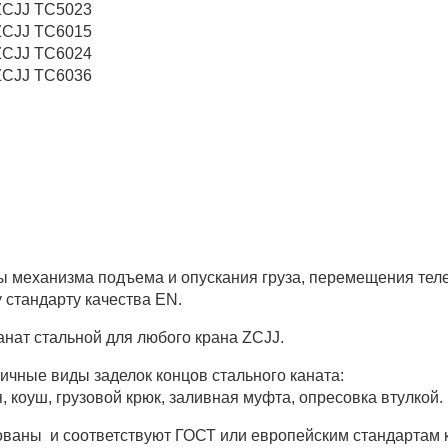
ZCJJ TC5023
ZCJJ TC6015
ZCJJ TC6024
ZCJJ TC6036
ы механизма подъема и опускания груза, перемещения тел
 стандарту качества EN.
анат стальной для любого крана ZCJJ.
ичные виды заделок концов стального каната:
я, коуш, грузовой крюк, заливная муфта, опресовка втулкой.
ваны и соответствуют ГОСТ или европейским стандартам 