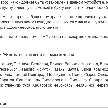
а трос, какой должет быть установлен в данном устройстве.
 нужную длинну с намоткой в бухту или на технологический
оменять трос на башенном кране, звоните по телефону указ
 электронную почту, менеджеры свяжутся с вами для уточне
о подбору необходимого каната.
рованы, отправляем по РФ любой транспортной компанией.
и РФ возможна по всем городам включая:
гельск, Барнаул, Белгород, Брянск, Великий Новгород, Вла
еринбург, Иваново, Иркутск, Казань, Калуга, Киров, Краснод
ьчик, Нижний Новгород, Новокузнецк, Новосибирск, Омск, О
 Саратов, Севастополь, Симферополь, Смоленск, Ставрополь
ск, Улан-Удэ, Уфа, Хабаровск, Чебоксары, Челябинск, Череп
ние