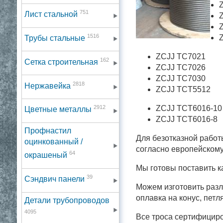
751
Лист стальной
1516
Трубы стальные
ZCJJ TC7021
162
Сетка строительная
ZCJJ TC7026
ZCJJ TC7030
2818
Нержавейка
ZCJJ TCT5512
2912
ZCJJ TCT6016-10
Цветные металлы
ZCJJ TCT6016-8
Профнастил
Для безотказной работ
оцинкованный /
согласно европейскому
64
окрашеный
Мы готовы поставить к
39
Сэндвич панели
Можем изготовить разл
оплавка на конус, петл
Детали трубопроводов
4095
Все троса сертифициро