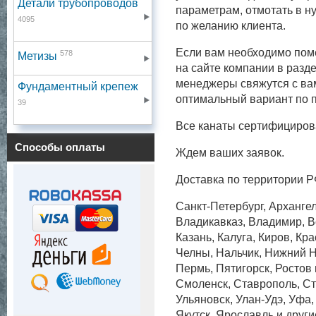
Детали трубопроводов
параметрам, отмотать в н
4095
по желанию клиента.
Если вам необходимо поме
578
Метизы
на сайте компании в разде
менеджеры свяжутся с вам
Фундаментный крепеж
оптимальный вариант по п
39
Все канаты сертифициров
Способы оплаты
Ждем ваших заявок.
Доставка по территории Р
Санкт-Петербург, Архангел
Владикавказ, Владимир, Во
Казань, Калуга, Киров, Кр
Челны, Нальчик, Нижний Н
Пермь, Пятигорск, Ростов
Смоленск, Ставрополь, Ст
Ульяновск, Улан-Удэ, Уфа
Якутск, Ярославль и други