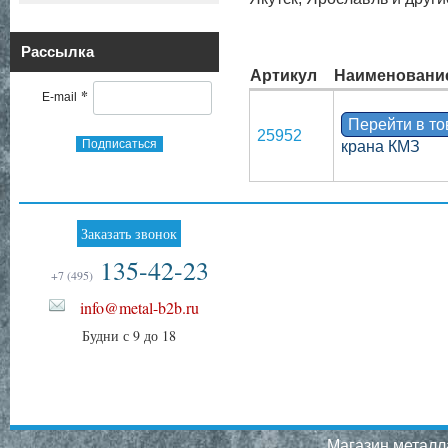
Рассылка
Артикул
Наименовани
*
E-mail
Перейти в т
25952
Подписаться
крана КМЗ
Заказать звонок
135-42-23
+7 (495)
info@metal-b2b.ru
Будни с 9 до 18
Магазин металла