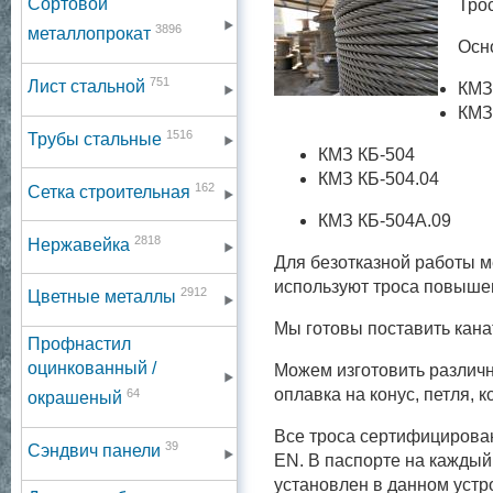
Сортовой
Тро
3896
металлопрокат
Осн
751
Лист стальной
КМЗ
КМЗ
1516
Трубы стальные
КМЗ КБ-504
КМЗ КБ-504.04
162
Сетка строительная
КМЗ КБ-504А.09
2818
Нержавейка
Для безотказной работы м
используют троса повышен
2912
Цветные металлы
Мы готовы поставить кана
Профнастил
оцинкованный /
Можем изготовить различн
оплавка на конус, петля, 
64
окрашеный
Все троса сертифицирова
39
Сэндвич панели
EN. В паспорте на каждый
установлен в данном устр