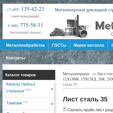
135-42-23
+7 (495)
(многоканальный)
775-58-31
8 (800)
(бесплатный звонок)
Металлообработка
ГОСТы
Марки металла
Контакты
Металлопрокат →
Лист ст
Каталог товаров
12Х1МФ, 15ХСНД, 20К, 20Х
сталь 35
Канаты (тросы)
5529
стальные
Лист сталь 35
190
Такелаж
Скачать прайс-лист раз