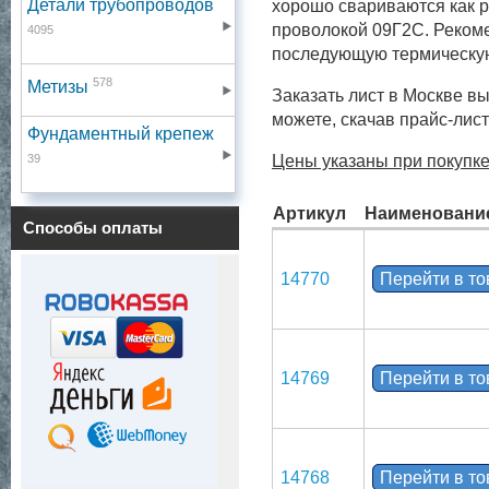
Детали трубопроводов
хорошо свариваются как р
проволокой 09Г2С. Реком
4095
последующую термическую
578
Метизы
Заказать лист в Москве в
можете, скачав прайс-лис
Фундаментный крепеж
39
Цены указаны при покупке
Артикул
Наименовани
Способы оплаты
14770
Перейти в т
14769
Перейти в т
14768
Перейти в т