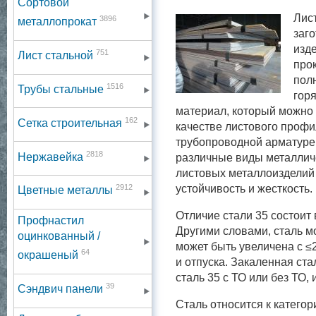
Сортовой
Лист
3896
металлопрокат
заг
изде
751
Лист стальной
про
пол
1516
Трубы стальные
гор
материал, который можно 
162
Сетка строительная
качестве листового профи
трубопроводной арматуре.
2818
Нержавейка
различные виды металлич
листовых металлоизделий
2912
устойчивость и жесткость.
Цветные металлы
Отличие стали 35 состои
Профнастил
Другими словами, сталь м
оцинкованный /
может быть увеличена с 
64
окрашеный
и отпуска. Закаленная ста
сталь 35 с ТО или без ТО,
39
Сэндвич панели
Сталь относится к категор