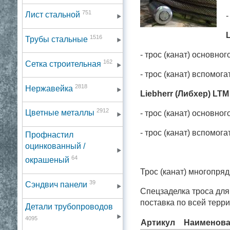
751
Лист стальной
L
1516
Трубы стальные
- трос (канат) осн
162
Сетка строительная
- трос (канат) вспом
2818
Нержавейка
Liebherr (Либхер) LTM
2912
Цветные металлы
- трос (канат) осн
- трос (канат) вспом
Профнастил
оцинкованный /
64
окрашеный
Трос (канат) многопря
39
Сэндвич панели
Спецзаделка троса для
поставка по всей терр
Детали трубопроводов
4095
Артикул
Наименова