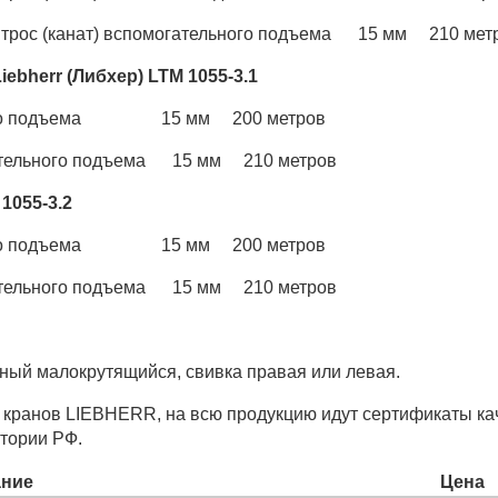
- трос (канат) вспомогательного подъема 15 мм 210 мет
iebherr (Либхер) LTM 1055-3.1
овного подъема 15 мм 200 метров
огательного подъема 15 мм 210 метров
 1055-3.2
овного подъема 15 мм 200 метров
огательного подъема 15 мм 210 метров
дный малокрутящийся, свивка правая или левая.
 кранов LIEBHERR, на всю продукцию идут сертификаты ка
итории РФ.
ние
Цена