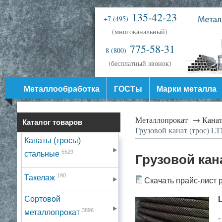
135-42-23
+7 (495)
(многоканальный)
775-58-31
8 (800)
(бесплатный звонок)
Металлообработка
ГОСТы
Марки металла
Металлопрокат →
Канат
Каталог товаров
Грузовой канат (трос) L
Канаты (тросы)
5529
стальные
Грузовой кана
190
Такелаж
Скачать прайс-лист 
Сортовой
L
3896
металлопрокат