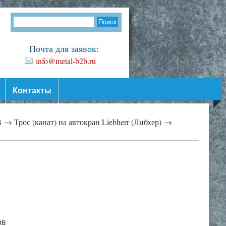
Почта для заявок:
info@metal-b2b.ru
Контакты
В →
Трос (канат) на автокран Liebherr (Либхер) →
ов