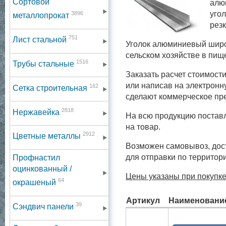
Сортовой
алю
угол
3896
металлопрокат
резк
751
Лист стальной
Уголок алюминиевый широ
сельском хозяйстве в пищ
1516
Трубы стальные
Заказать расчет стоимост
или написав на электронн
162
Сетка строительная
сделают коммерческое пр
2818
Нержавейка
На всю продукцию постав
на товар.
2912
Цветные металлы
Возможен самовывоз, дост
для отправки по территор
Профнастил
оцинкованный /
Цены указаны при покупке
64
окрашеный
Артикул
Наименовани
39
Сэндвич панели