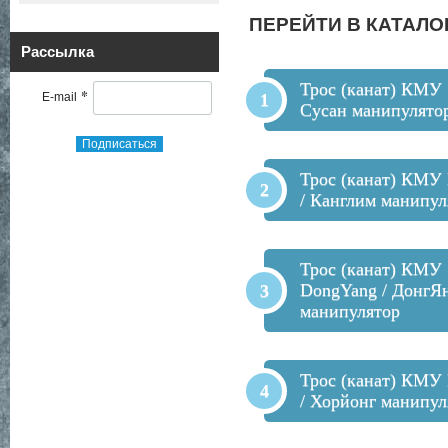
ПЕРЕЙТИ В КАТАЛО
Рассылка
Трос (канат) КМУ 
*
E-mail
Сусан манипулято
Подписаться
Трос (канат) КМУ
/ Канглим манипул
Трос (канат) КМУ
DongYang / ДонгЯ
манипулятор
Трос (канат) КМУ
/ Хорйонг манипул