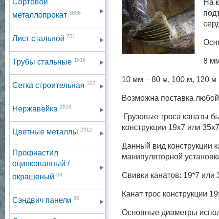
Сортовой
На 
под
3896
металлопрокат
серд
751
Лист стальной
Осн
1516
8 мм
Трубы стальные
10 мм – 80 м, 100 м, 120 м
162
Сетка строительная
Возможна поставка любой д
2818
Нержавейка
Грузовые троса канаты б
конструкции 19х7 или 35х
2912
Цветные металлы
Данный вид конструкции к
Профнастил
манипуляторной установк
оцинкованный /
Свивки канатов: 19*7 или
64
окрашеный
Канат трос конструкции 19
39
Сэндвич панели
Основные диаметры испол