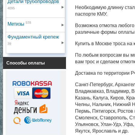
Детали трубопроводов
Необходимую длинну сталь
4095
паспорте КМУ.
578
Метизы
Возможна отмотка любого
различные формы оплаты
Фундаментный крепеж
Купить в Москве троса на
39
По любым вопросам вы мо
вам трос и сделаем отмот
Способы оплаты
Доставка по территории Р
Санкт-Петербург, Архангел
Владикавказ, Владимир, Во
Казань, Калуга, Киров, Кр
Челны, Нальчик, Нижний Н
Пермь, Пятигорск, Ростов
Смоленск, Ставрополь, Ст
Ульяновск, Улан-Удэ, Уфа
Якутск, Ярославль и др.