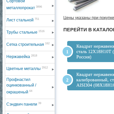
Сортовой
3896
металлопрокат
Цены указаны при покупке
751
Лист стальной
ПЕРЕЙТИ В КАТАЛО
1516
Трубы стальные
162
Сетка строительная
Квадрат нержаве
сталь 12Х18Н10Т (
2818
Россия)
Нержавейка
2912
Цветные металлы
Квадрат нержаве
калиброванный, ст
Профнастил
AISI304 (08Х18Н1
оцинкованный /
64
окрашеный
39
Сэндвич панели