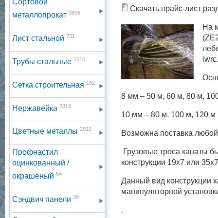
Сортовой
Скачать прайс-лист раз
3896
металлопрокат
На 
751
(ZE
Лист стальной
леб
iwr
1516
Трубы стальные
Осн
162
Сетка строительная
8 мм – 50 м, 60 м, 80 м, 10
2818
Нержавейка
10 мм – 80 м, 100 м, 120 м
2912
Цветные металлы
Возможна поставка любой д
Грузовые троса канаты б
Профнастил
конструкции 19х7 или 35х
оцинкованный /
64
окрашеный
Данный вид конструкции к
манипуляторной установк
39
Сэндвич панели
.