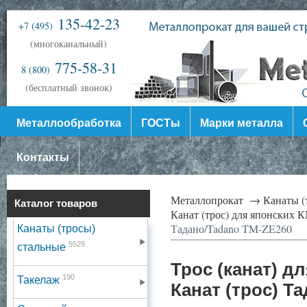
135-42-23
+7 (495)
(многоканальный)
775-58-31
8 (800)
(бесплатный звонок)
Металлообработка
ГОСТы
Марки металла
Контакты
Металлопрокат →
Канаты (
Каталог товаров
Канат (трос) для японских
Тадано/Tadano TM-ZE260
Канаты (тросы)
5529
стальные
Трос (канат) д
190
Такелаж
Канат (трос) Т