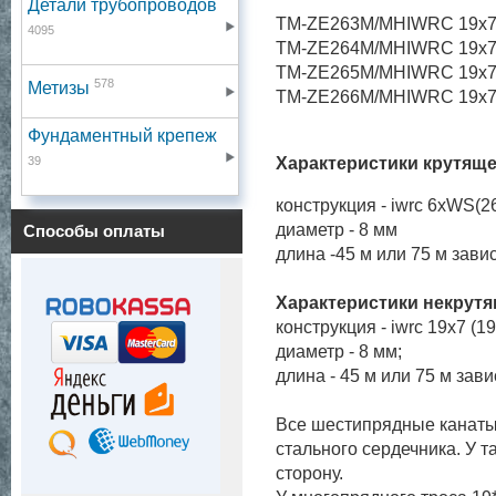
Детали трубопроводов
TM-ZE263M/MH
IWRC 19х
4095
TM-ZE264
M/MH
IWRC 19х
TM-ZE265
M/MH
IWRC 19х
578
Метизы
TM-ZE266
M/MH
IWRC 19х
Фундаментный крепеж
39
Характеристики крутяще
конструкция - iwrc 6xWS(2
диаметр - 8 мм
Способы оплаты
длина -45 м или 75 м зави
Характеристики некрутя
конструкция - iwrc 19x7 (
диаметр - 8 мм;
длина - 45 м или 75 м зав
Все шестипрядные канаты 
стального сердечника. У т
сторону.