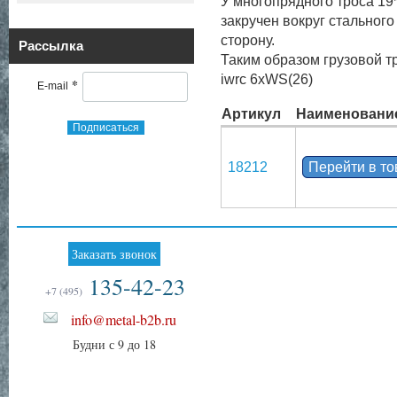
У многопрядного троса 19*
закручен вокруг стального
сторону.
Рассылка
Таким образом грузовой т
iwrc 6xWS(26)
*
E-mail
Артикул
Наименовани
Подписаться
18212
Перейти в т
Заказать звонок
135-42-23
+7 (495)
info@metal-b2b.ru
Будни с 9 до 18