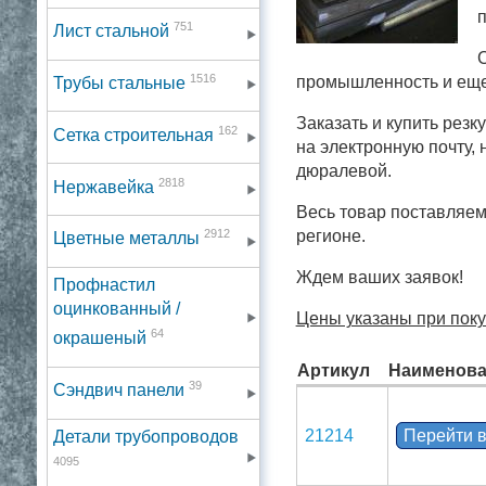
п
751
Лист стальной
С
1516
промышленность и еще
Трубы стальные
Заказать и купить рез
162
Сетка строительная
на электронную почту,
дюралевой.
2818
Нержавейка
Весь товар поставляем
2912
регионе.
Цветные металлы
Ждем ваших заявок!
Профнастил
оцинкованный /
Цены указаны при поку
64
окрашеный
Артикул
Наименова
39
Сэндвич панели
21214
Перейти в
Детали трубопроводов
4095