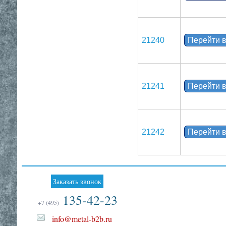
21240
Перейти в
21241
Перейти в
21242
Перейти в
Заказать звонок
135-42-23
+7 (495)
info@metal-b2b.ru