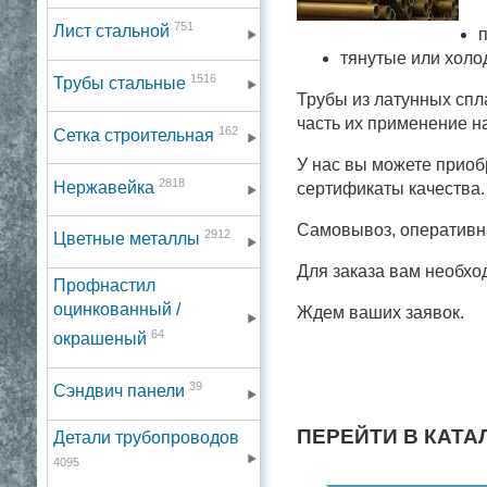
751
Лист стальной
тянутые или холо
1516
Трубы стальные
Трубы из латунных спл
часть их применение на
162
Сетка строительная
У нас вы можете приоб
2818
Нержавейка
сертификаты качества.
Самовывоз, оперативна
2912
Цветные металлы
Для заказа вам необхо
Профнастил
оцинкованный /
Ждем ваших заявок.
64
окрашеный
39
Сэндвич панели
ПЕРЕЙТИ В КАТА
Детали трубопроводов
4095