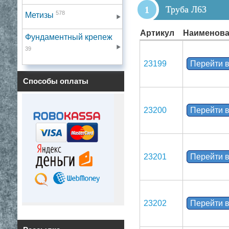
Труба Л63
578
Метизы
Артикул
Наименова
Фундаментный крепеж
39
23199
Перейти в
Способы оплаты
23200
Перейти в
23201
Перейти в
23202
Перейти в