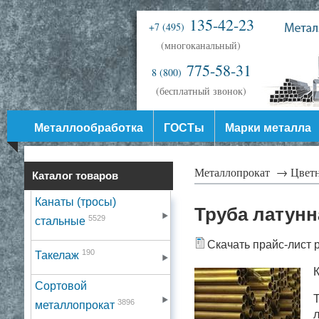
135-42-23
+7 (495)
(многоканальный)
775-58-31
8 (800)
(бесплатный звонок)
Металлообработка
ГОСТы
Марки металла
Металлопрокат →
Цвет
Каталог товаров
Канаты (тросы)
Труба латунн
5529
стальные
Скачать прайс-лист 
190
Такелаж
К
Сортовой
Т
3896
металлопрокат