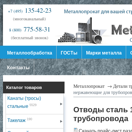
135-42-23
+7 (495)
(многоканальный)
775-58-31
8 (800)
(бесплатный звонок)
Металлообработка
ГОСТы
Марки металла
Контакты
Металлопрокат →
Детали 
Каталог товаров
нержавеющие для трубопро
Канаты (тросы)
5529
стальные
Отводы сталь 
трубопровода
190
Такелаж
Скачать прайс-лист раз