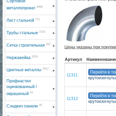
Сортовой
3896
металлопрокат
751
Лист стальной
1516
Трубы стальные
162
Сетка строительная
Цены указаны при покупке 
2818
Нержавейка
Артикул
Наименовани
2912
Цветные металлы
Перейти в т
11311
крутоизогнут
Профнастил
оцинкованный /
64
окрашеный
Перейти в т
11312
крутоизогнут
39
Сэндвич панели