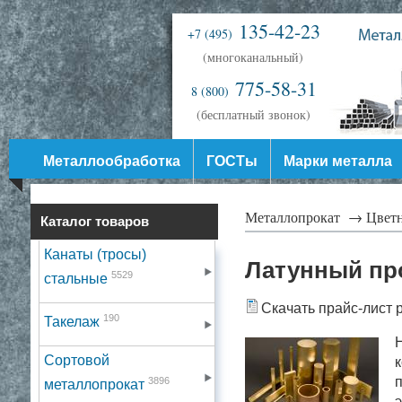
135-42-23
+7 (495)
(многоканальный)
775-58-31
8 (800)
(бесплатный звонок)
Металлообработка
ГОСТы
Марки металла
Металлопрокат →
Цвет
Каталог товаров
Канаты (тросы)
Латунный пр
5529
стальные
Скачать прайс-лист 
190
Такелаж
Н
Сортовой
к
п
3896
металлопрокат
э