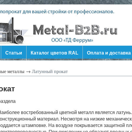
Статьи
Каталог цветов RAL
Оплата и доставка
ные металлы →
Латунный прокат
окат
раздела
аиболее востребованный цветной металл является латунь. 
онструкционный материал. Несмотря на низкие механические
оддается штамповке. На воздухе покрывается защитной пл
лектропроводностью. При окислении не образует вредных с