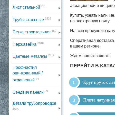
авиационной и пищево
751
Лист стальной
Купить, узнать наличи
1516
Трубы стальные
на электроную почту.
На всю продукцию лату
162
Сетка строительная
Оперативная доставка
2818
Нержавейка
вашем регионе.
2912
Ждем ваших заявок!
Цветные металлы
ПЕРЕЙТИ В КАТА
Профнастил
оцинкованный /
64
окрашеный
Круг пруток ла
39
Сэндвич панели
Плита латунная
Детали трубопроводов
4095