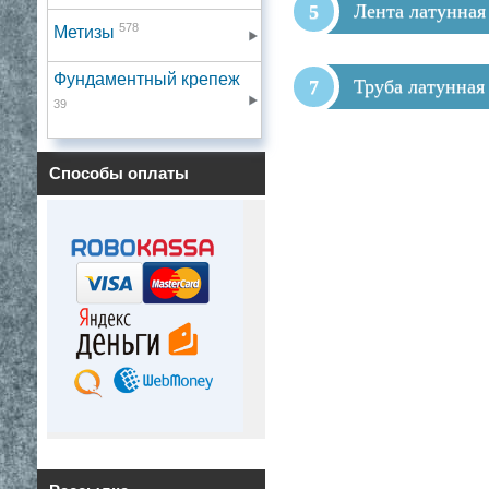
Лента латунная
578
Метизы
Фундаментный крепеж
Труба латунная
39
Способы оплаты