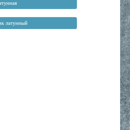
атунная
ик латунный