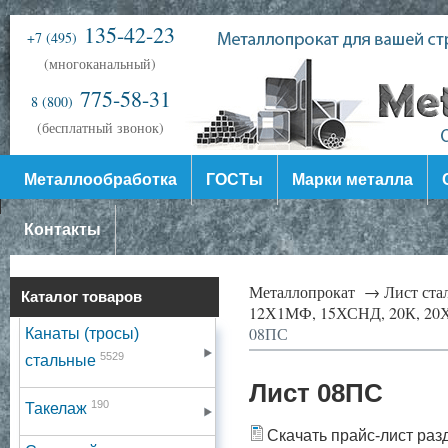
135-42-23
+7 (495)
(многоканальный)
775-58-31
8 (800)
(бесплатный звонок)
Металлообработка
ГОСТы
Марки металла
Контакты
Металлопрокат →
Лист ст
Каталог товаров
12Х1МФ, 15ХСНД, 20К, 20Х
08ПС
Канаты (тросы)
5529
стальные
Лист 08ПС
190
Такелаж
Скачать прайс-лист раз