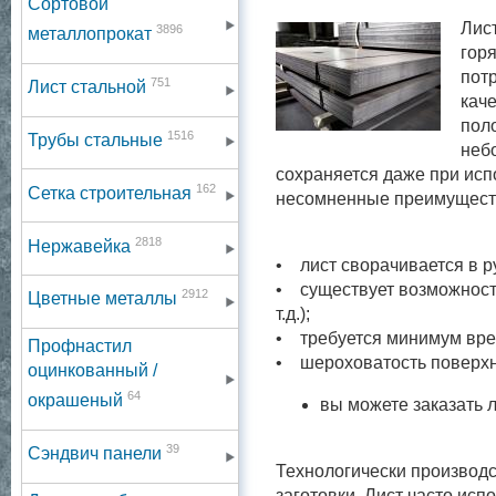
Сортовой
Лис
3896
металлопрокат
гор
пот
751
Лист стальной
кач
пол
1516
Трубы стальные
неб
сохраняется даже при исп
162
Сетка строительная
несомненные преимуществ
2818
Нержавейка
• лист сворачивается в ру
• существует возможност
2912
Цветные металлы
т.д.);
• требуется минимум врем
Профнастил
• шероховатость поверхн
оцинкованный /
64
окрашеный
вы можете заказать л
39
Сэндвич панели
Технологически производс
заготовки. Лист часто ис