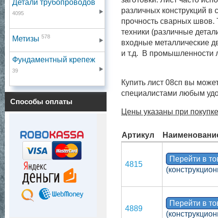
Детали трубопроводов
различных конструкций в 
4095
прочность сварных швов.
техники (различные детали
578
Метизы
входные металлические дв
и т.д. В промышленности 
Фундаментный крепеж
39
Купить лист 08сп вы может
специалистами любым удо
Способы оплаты
Цены указаны при покупке
Артикул
Наименовани
Перейти в т
4815
(конструкцион
Перейти в т
4889
(конструкцион