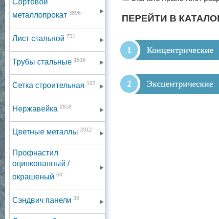
Сортовой
3896
металлопрокат
ПЕРЕЙТИ В КАТАЛО
751
Лист стальной
Концентрические
1516
Трубы стальные
Эксцентрические
162
Сетка строительная
2818
Нержавейка
2912
Цветные металлы
Профнастил
оцинкованный /
64
окрашеный
39
Сэндвич панели