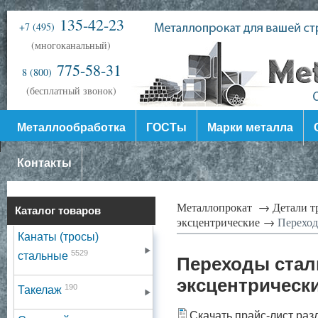
135-42-23
+7 (495)
(многоканальный)
775-58-31
8 (800)
(бесплатный звонок)
Металлообработка
ГОСТы
Марки металла
Контакты
Металлопрокат →
Детали 
Каталог товаров
эксцентрические →
Переходы
Канаты (тросы)
5529
стальные
Переходы сталь
эксцентрическ
190
Такелаж
Скачать прайс-лист раз