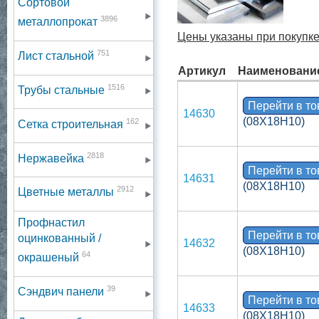
Сортовой
3896
металлопрокат
Цены указаны при покупке
751
Лист стальной
Артикул
Наименовани
1516
Трубы стальные
Перейти в т
14630
(08Х18Н10)
162
Сетка строительная
2818
Нержавейка
Перейти в т
14631
(08Х18Н10)
2912
Цветные металлы
Профнастил
Перейти в т
оцинкованный /
14632
(08Х18Н10)
64
окрашеный
39
Сэндвич панели
Перейти в т
14633
(08Х18Н10)