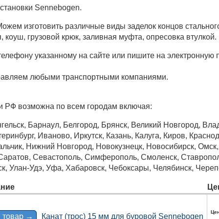
становки Sennebogen.
ожем изготовить различные виды заделок концов стального
я, коуш, грузовой крюк, заливная муфта, опресовка втулкой.
 телефону указанному на сайте или пишите на электронную 
равляем любыми транспортными компаниями.
и РФ возможна по всем городам включая:
гельск, Барнаул, Белгород, Брянск, Великий Новгород, Вла
еринбург, Иваново, Иркутск, Казань, Калуга, Киров, Краснод
ьчик, Нижний Новгород, Новокузнецк, Новосибирск, Омск, О
 Саратов, Севастополь, Симферополь, Смоленск, Ставрополь
ск, Улан-Удэ, Уфа, Хабаровск, Чебоксары, Челябинск, Череп
ние
Це
Цен
 товар →
Канат (трос) 15 мм для буровой Sennebogen