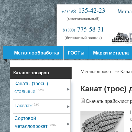
135-42-23
+7 (495)
(многоканальный)
775-58-31
8 (800)
(бесплатный звонок)
Металлообработка
ГОСТы
Марки металла
Металлопрокат →
Канат
Каталог товаров
Канаты (тросы)
Канат (трос)
5529
стальные
Скачать прайс-лист 
190
Такелаж
Сортовой
3896
металлопрокат