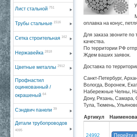
у
751
Лист стальной
М
1516
оплавка на конус, петл
Трубы стальные
Для заказа звоните по
162
Сетка строительная
качества.
По территории РФ отп
2818
Нержавейка
Ждем ваших заявок.
2912
Доставка по территори
Цветные металлы
Санкт-Петербург, Архан
Профнастил
Вологда, Воронеж, Екат
оцинкованный /
Набережные Челны, Нал
64
окрашеный
Дону, Рязань, Самара,
Тула, Тюмень, Ульянов
39
Сэндвич панели
Артикул
Наименова
Детали трубопроводов
4095
24992
Перейти в