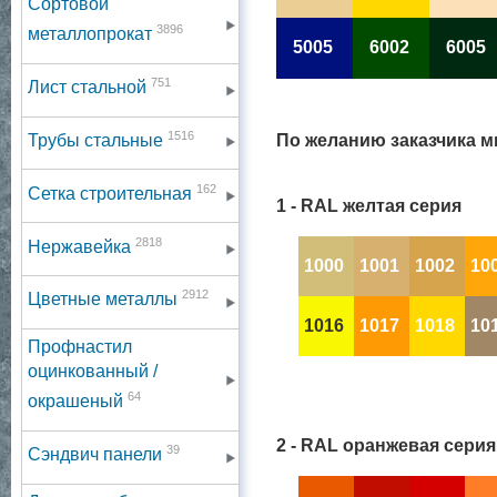
Сортовой
3896
металлопрокат
5005
6002
6005
751
Лист стальной
1516
По желанию заказчика м
Трубы стальные
162
Сетка строительная
1 - RAL желтая серия
2818
Нержавейка
1000
1001
1002
10
2912
Цветные металлы
1016
1017
1018
10
Профнастил
оцинкованный /
64
окрашеный
2 - RAL оранжевая серия
39
Сэндвич панели