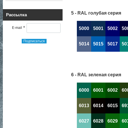
5 - RAL голубая серия
Рассылка
*
E-mail
5000
5001
5002
50
Подписаться
5014
5015
5017
50
6 - RAL зеленая серия
6000
6001
6002
60
6013
6014
6015
69
6027
6028
6029
60