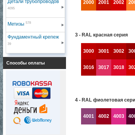
Детали трубопроводов
2000
2001
2002
20
4095
578
Метизы
3 - RAL красная серия
Фундаментный крепеж
39
3000
3001
3002
30
Способы оплаты
3016
3017
3018
30
4 - RAL фиолетовая сер
4001
4002
4003
40