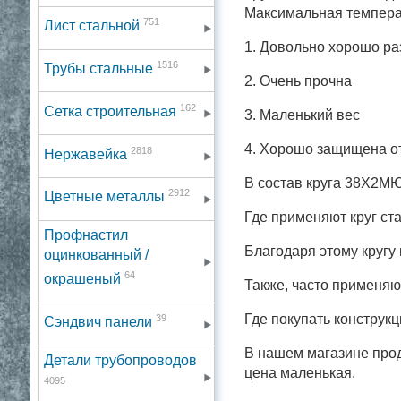
Максимальная температ
751
Лист стальной
1. Довольно хорошо ра
1516
Трубы стальные
2. Очень прочна
162
Сетка строительная
3. Маленький вес
4. Хорошо защищена о
2818
Нержавейка
В состав круга 38Х2МЮ
2912
Цветные металлы
Где применяют круг с
Профнастил
Благодаря этому кругу 
оцинкованный /
64
окрашеный
Также, часто применяю
Где покупать конструк
39
Сэндвич панели
В нашем магазине прод
Детали трубопроводов
цена маленькая.
4095