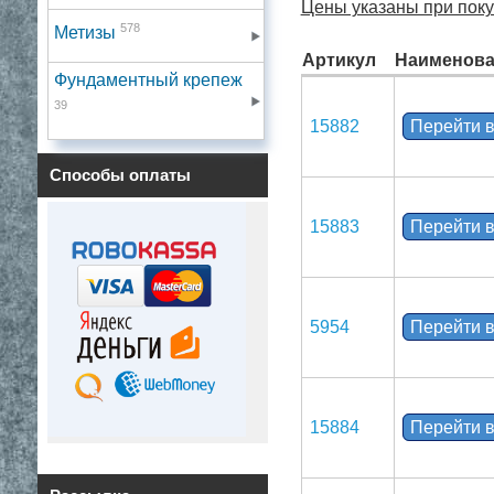
Цены указаны при покуп
578
Метизы
Артикул
Наименова
Фундаментный крепеж
39
15882
Перейти в
Способы оплаты
15883
Перейти в
5954
Перейти в
15884
Перейти в