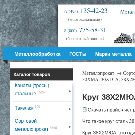
135-42-23
+7 (495)
(многоканальный)
775-58-31
8 (800)
(бесплатный звонок)
Металлообработка
ГОСТы
Марки металла
Металлопрокат →
Сорт
Каталог товаров
30ХМА, 30ХГСА, 38Х2
Канаты (тросы)
5529
стальные
Круг 38Х2МЮ
190
Такелаж
Скачать прайс-лист 
Сортовой
Что такое круг сталь 
3896
металлопрокат
Круг 38Х2МЮА, это оди