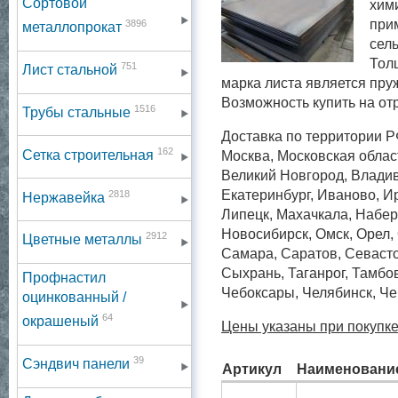
Сортовой
хим
при
3896
металлопрокат
сель
Тол
751
Лист стальной
марка листа является пру
Возможность купить на отре
1516
Трубы стальные
Доставка по территории Р
162
Сетка строительная
Москва, Московская област
Великий Новгород, Владив
2818
Екатеринбург, Иваново, Ир
Нержавейка
Липецк, Махачкала, Набер
Новосибирск, Омск, Орел, 
2912
Цветные металлы
Самара, Саратов, Севаст
Сыхрань, Таганрог, Тамбов
Профнастил
Чебоксары, Челябинск, Че
оцинкованный /
64
окрашеный
Цены указаны при покупке
39
Сэндвич панели
Артикул
Наименовани