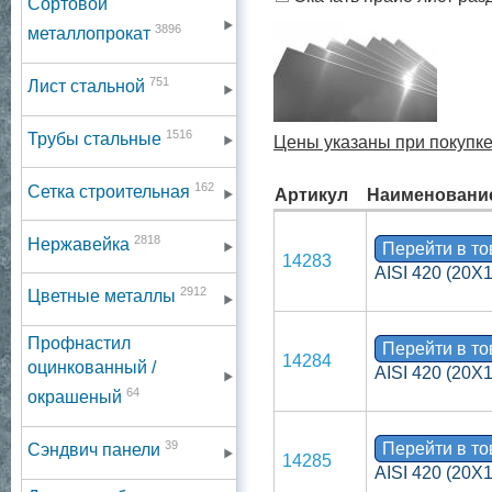
Сортовой
3896
металлопрокат
751
Лист стальной
1516
Трубы стальные
Цены указаны при покупке
162
Сетка строительная
Артикул
Наименовани
2818
Нержавейка
Перейти в т
14283
AISI 420 (20Х1
2912
Цветные металлы
Профнастил
Перейти в т
14284
оцинкованный /
AISI 420 (20Х1
64
окрашеный
39
Перейти в т
Сэндвич панели
14285
AISI 420 (20Х1