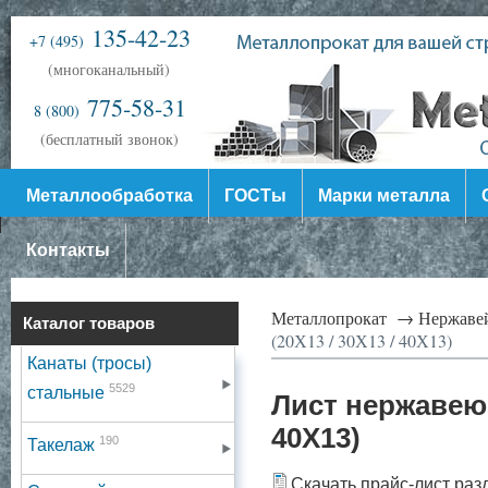
135-42-23
+7 (495)
(многоканальный)
775-58-31
8 (800)
(бесплатный звонок)
Металлообработка
ГОСТы
Марки металла
Контакты
Металлопрокат →
Нержаве
Каталог товаров
(20Х13 / 30Х13 / 40Х13)
Канаты (тросы)
5529
стальные
Лист нержавеющи
40Х13)
190
Такелаж
Скачать прайс-лист раз