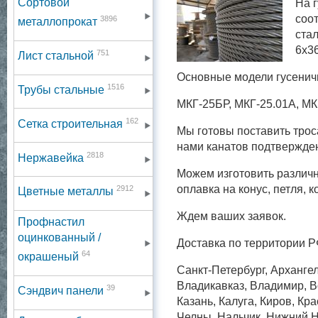
Сортовой
На 
соо
3896
металлопрокат
ста
6х36
751
Лист стальной
Основные модели гусенич
1516
Трубы стальные
МКГ-25БР, МКГ-25.01А, МК
162
Сетка строительная
Мы готовы поставить трос
нами канатов подтвержде
2818
Нержавейка
Можем изготовить различн
оплавка на конус, петля, 
2912
Цветные металлы
Ждем ваших заявок.
Профнастил
оцинкованный /
Доставка по территории Р
64
окрашеный
Санкт-Петербург, Архангел
Владикавказ, Владимир, Во
39
Сэндвич панели
Казань, Калуга, Киров, Кр
Челны, Нальчик, Нижний Н