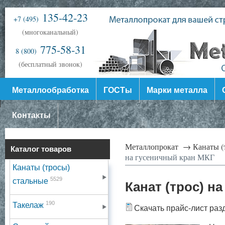
135-42-23
+7 (495)
(многоканальный)
775-58-31
8 (800)
(бесплатный звонок)
Металлообработка
ГОСТы
Марки металла
Контакты
Металлопрокат →
Канаты (
Каталог товаров
на гусеничный кран МКГ
Канаты (тросы)
5529
стальные
Канат (трос) н
190
Такелаж
Скачать прайс-лист раз