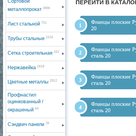
Сортовой
ПЕРЕЙТИ В КАТАЛО
3896
металлопрокат
Фланцы плоские Ру
751
Лист стальной
20
1516
Трубы стальные
Фланцы плоские Р
162
Сетка строительная
сталь 20
2818
Нержавейка
Фланцы плоские Р
2912
Цветные металлы
сталь 20
Профнастил
оцинкованный /
Фланцы плоские Р
64
сталь 20
окрашеный
39
Сэндвич панели