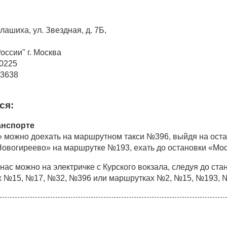
лашиха, ул. Звездная, д. 7Б,
оссии" г. Москва
00225
03638
ся:
анспорте
 можно доехать на маршрутном такси №396, выйдя на оста
Новогиреево» на маршрутке №193, ехать до остановки «Мос
 нас можно на электричке c Курского вокзала, следуя до ст
х №15, №17, №32, №396 или маршрутках №2, №15, №193, №