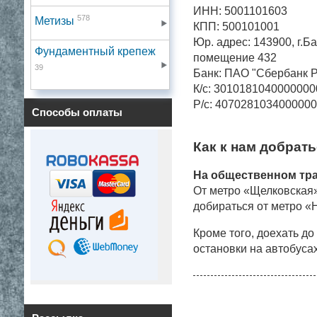
ИНН: 5001101603
578
Метизы
КПП: 500101001
Юр. адрес: 143900, г.Ба
Фундаментный крепеж
помещение 432
39
Банк: ПАО "Сбербанк Р
К/с: 301018104000000
Р/с: 407028103400000
Способы оплаты
Как к нам добрать
На общественном тр
От метро «Щелковская»
добираться от метро «
Кроме того, доехать до
остановки на автобуса