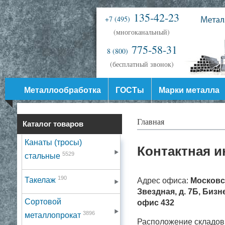
135-42-23
+7 (495)
(многоканальный)
775-58-31
8 (800)
(бесплатный звонок)
Металлообработка
ГОСТы
Марки металла
Главная
Каталог товаров
Канаты (тросы)
Контактная 
5529
стальные
190
Такелаж
Адрес офиса:
Московск
Звездная, д. 7Б, Биз
Сортовой
офис 432
3896
металлопрокат
Расположение складов