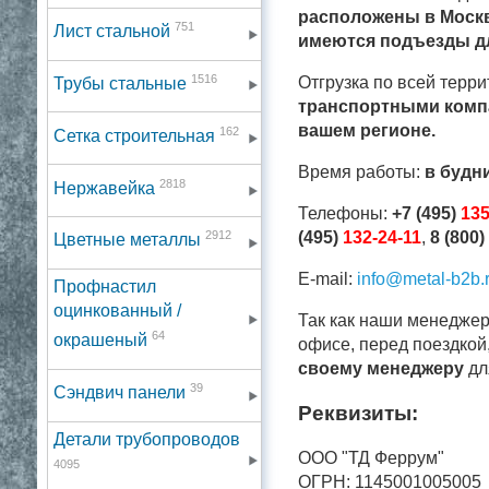
расположены в Москв
751
Лист стальной
имеются подъезды дл
1516
Отгрузка по всей терри
Трубы стальные
транспортными комп
вашем регионе.
162
Сетка строительная
Время работы:
в будн
2818
Нержавейка
Телефоны:
+7 (495)
135
2912
(495)
132-24-11
,
8 (800)
Цветные металлы
E-mail:
info@metal-b2b.
Профнастил
оцинкованный /
Так как наши менеджер
64
окрашеный
офисе, перед поездкой
своему менеджеру
дл
39
Сэндвич панели
Реквизиты:
Детали трубопроводов
ООО "ТД Феррум"
4095
ОГРН: 1145001005005