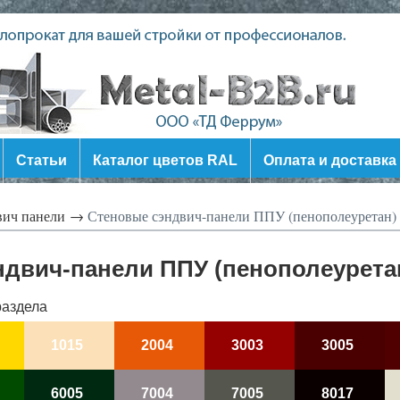
Статьи
Каталог цветов RAL
Оплата и доставка
вич панели →
Стеновые сэндвич-панели ППУ (пенополеуретан)
ндвич-панели ППУ (пенополеурета
раздела
1015
2004
3003
3005
6005
7004
7005
8017