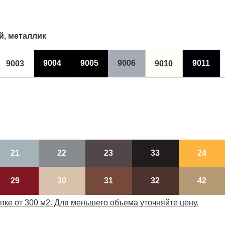
й, металлик
9004
9005
9006
9011
9003
9010
21
22
23
33
24
29
30
31
32
42
пке от 300 м2. Для меньшего объема уточняйте цену.