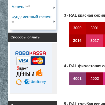
578
Метизы
3 - RAL красная серия
Фундаментный крепеж
39
3000
3001
Способы оплаты
3016
3017
4 - RAL фиолетовая с
4001
4002
5 - RAL голубая серия