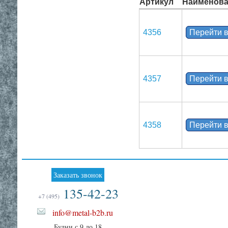
Артикул
Наименова
4356
Перейти в
4357
Перейти в
4358
Перейти в
Заказать звонок
135-42-23
+7 (495)
info@metal-b2b.ru
Будни с 9 до 18