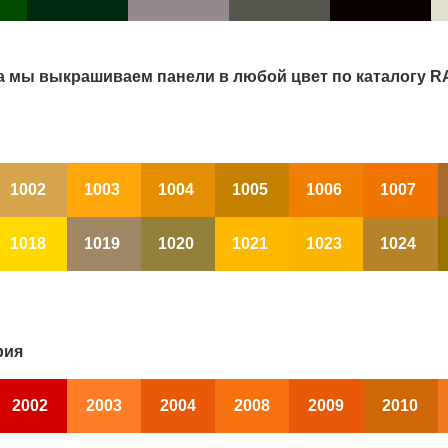
а мы выкрашиваем панели в любой цвет по каталогу R
1002
1003
1004
1005
1006
1007
1018
1019
1020
1021
1023
1024
рия
2002
2003
2004
2008
2009
2010