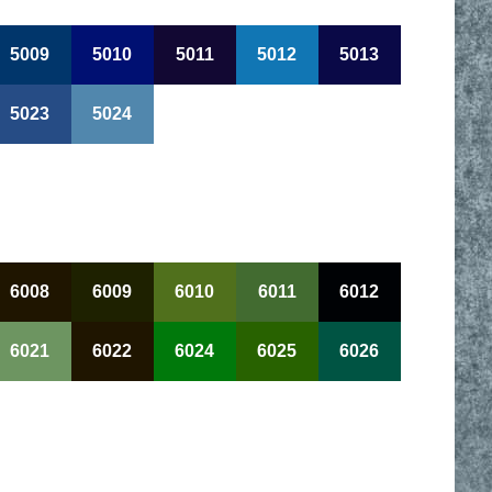
5009
5010
5011
5012
5013
5023
5024
6008
6009
6010
6011
6012
6021
6022
6024
6025
6026