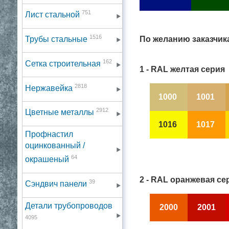
751
Лист стальной
1516
По желанию заказчик
Трубы стальные
162
Сетка строительная
1 - RAL желтая серия
2818
Нержавейка
1000
1001
2912
Цветные металлы
1016
1017
Профнастил
оцинкованный /
64
окрашеный
2 - RAL оранжевая се
39
Сэндвич панели
Детали трубопроводов
2000
2001
4095