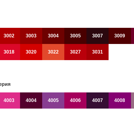
3002
3003
3004
3005
3007
3009
3018
3020
3022
3027
3031
ерия
4003
4004
4005
4006
4007
4008