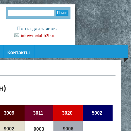
Почта для заявок:
info@metal-b2b.ru
Контакты
н)
3009
3011
3020
5002
9002
9006
9003