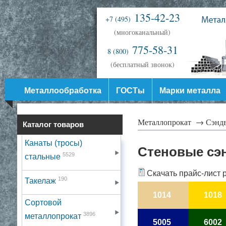
135-42-23
+7 (495)
(многоканальный)
775-58-31
8 (800)
(бесплатный звонок)
Металлообработка
ГОСТы
Марки металла
Металлопрокат →
Сэнд
Каталог товаров
Канаты (тросы)
Стеновые сэ
5529
стальные
Скачать прайс-лист 
190
Такелаж
1014
1018
Сортовой
3896
металлопрокат
5005
6002