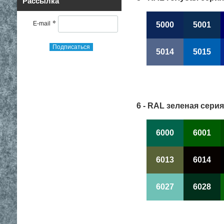
Рассылка
*
E-mail
5000
5001
Подписаться
5014
5015
6 - RAL зеленая серия
6000
6001
6013
6014
6027
6028