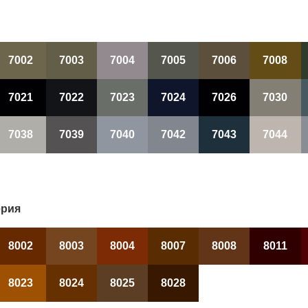
7002
7003
7004
7005
7006
7008
7021
7022
7023
7024
7026
7030
7038
7039
7040
7042
7043
7044
ерия
8002
8003
8004
8007
8008
8011
8023
8024
8025
8028