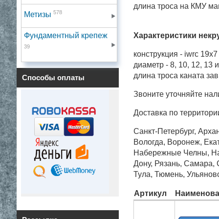
длина троса на КМУ ман
578
Метизы
Фундаментный крепеж
Характеристики некр
39
конструкция - iwrc 19x
диаметр - 8, 10, 12, 13 
длина троса каната за
Способы оплаты
Звоните уточняйте нал
Доставка по территори
Санкт-Петербург, Архан
Вологда, Воронеж, Екат
Набережные Челны, Нал
Дону, Рязань, Самара,
Тула, Тюмень, Ульянов
Артикул
Наименова