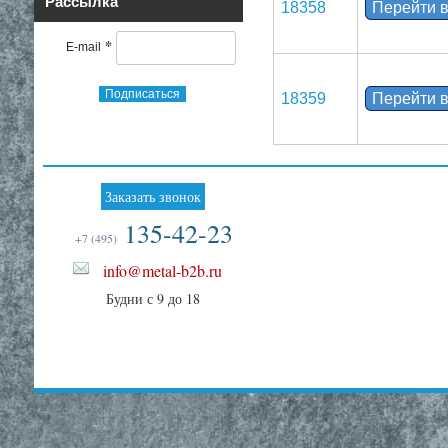
Рассылка
18358
Перейти в
*
E-mail
Подписаться
18359
Перейти в
Заказать звонок
135-42-23
+7 (495)
info@metal-b2b.ru
Будни с 9 до 18