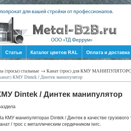
Статьи
Каталог цветов RAL
Оплата и доставка
ы (тросы) стальные →
Канат (трос) для КМУ МАНИПУЛЯТОР
канат) КМУ Dintek / Динтек манипулятор
 КМУ Dintek / Динтек манипулятор
раздела
а КМУ манипуляторах Dintek / Динтек в качестве грузовог
анат / трос с металлическим сердечником iwrc.