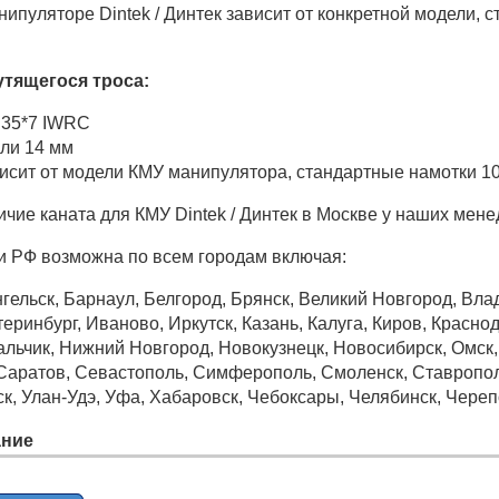
ипуляторе Dintek / Динтек зависит от конкретной модели, 
утящегося троса:
7 35*7 IWRC
или 14 мм
висит от модели КМУ манипулятора, стандартные намотки 10
ичие каната для КМУ Dintek / Динтек в Москве у наших мен
и РФ возможна по всем городам включая:
гельск, Барнаул, Белгород, Брянск, Великий Новгород, Вла
еринбург, Иваново, Иркутск, Казань, Калуга, Киров, Краснод
ьчик, Нижний Новгород, Новокузнецк, Новосибирск, Омск, О
 Саратов, Севастополь, Симферополь, Смоленск, Ставрополь
ск, Улан-Удэ, Уфа, Хабаровск, Чебоксары, Челябинск, Череп
ние