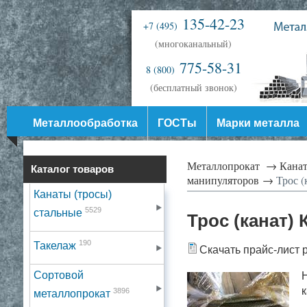
135-42-23
+7 (495)
(многоканальный)
775-58-31
8 (800)
(бесплатный звонок)
Металлообработка
ГОСТы
Марки металла
Металлопрокат →
Канат
Каталог товаров
манипуляторов →
Трос (
Канаты (тросы)
5529
стальные
Трос (канат)
190
Такелаж
Скачать прайс-лист 
Сортовой
Н
к
3896
металлопрокат