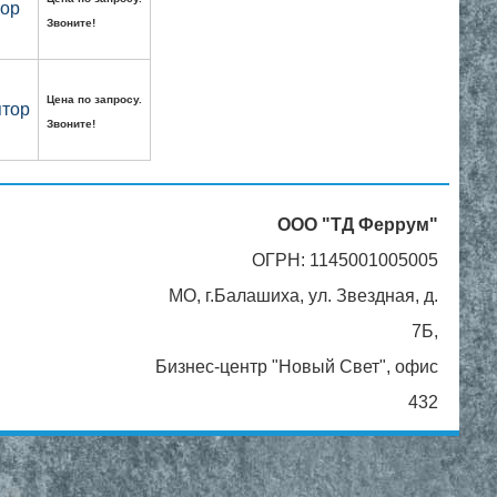
тор
Звоните!
Цена по запросу.
ятор
Звоните!
ООО "ТД Феррум"
ОГРН: 1145001005005
МО, г.Балашиха, ул. Звездная, д.
7Б,
Бизнес-центр "Новый Свет", офис
432