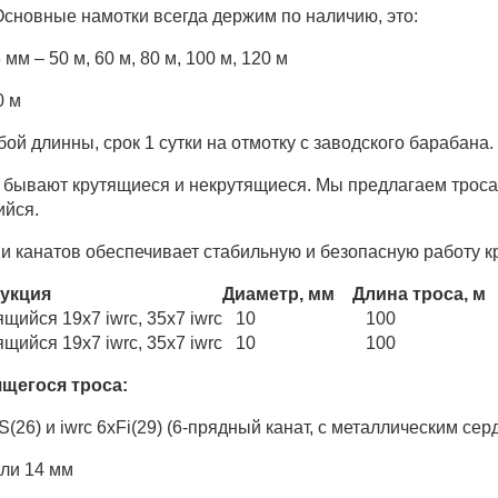
сновные намотки всегда держим по наличию, это:
 мм – 50 м, 60 м, 80 м, 100 м, 120 м
0 м
й длинны, срок 1 сутки на отмотку с заводского барабана.
 бывают крутящиеся и некрутящиеся. Мы предлагаем троса 
ийся.
и канатов обеспечивает стабильную и безопасную работу к
укция
Диаметр, мм
Длина троса, м
щийся 19x7 iwrc, 35х7 iwrc
10
100
щийся 19x7 iwrc, 35х7 iwrc
10
100
ящегося троса:
S(26) и iwrc 6xFi(29) (6-прядный канат, с металлическим сер
или 14 мм