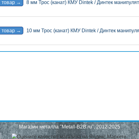
 товар →
8 мм Трос (канат) КМУ Dintek / Динтек манипуля
 товар →
10 мм Трос (канат) КМУ Dintek / Динтек манипул
Магазин металла "Metall-B2B.ru"
, 2012-2025