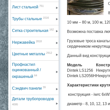
О
751
Лист стальной
8
1516
Трубы стальные
10 мм – 80 м, 100 м, 12
162
Сетка строительная
Возможна поставка любо
Грузовые троса канаты
2818
Нержавейка
сердечником некрутящ
2912
Цветные металлы
Данный вид конструкци
Профнастил
Модель
Констр
оцинкованный /
Dintek LS1256
Некрутя
Dintek LS2056H
Некрутя
64
окрашеный
Характеристики крут
39
Сэндвич панели
конструкция - iwrc 6xW
Детали трубопроводов
диаметр - 8, 10, 12, 13 
4095