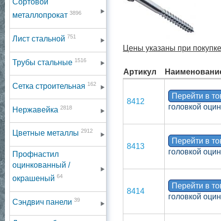
Сортовой
3896
металлопрокат
751
Лист стальной
Цены указаны при покупке 
1516
Трубы стальные
Артикул
Наименовани
162
Сетка строительная
Перейти в т
8412
головкой оци
2818
Нержавейка
2912
Цветные металлы
Перейти в т
8413
головкой оци
Профнастил
оцинкованный /
64
окрашеный
Перейти в т
8414
головкой оци
39
Сэндвич панели