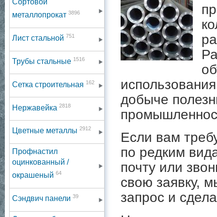
Сортовой
пр
3896
металлопрокат
ко
ра
751
Лист стальной
Ра
1516
Трубы стальные
об
использования
162
Сетка строительная
добыче полезн
2818
Нержавейка
промышленност
2912
Цветные металлы
Если вам треб
по редким вид
Профнастил
оцинкованный /
почту или зво
64
окрашеный
свою заявку, 
запрос и сдел
39
Сэндвич панели