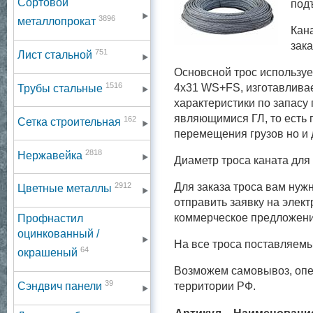
Сортовой
под
3896
металлопрокат
Кана
зак
751
Лист стальной
Основсной трос использу
1516
4х31 WS+FS, изготавлива
Трубы стальные
характеристики по запасу
являющимися ГЛ, то есть 
162
Сетка строительная
перемещения грузов но и
2818
Нержавейка
Диаметр троса каната для 
2912
Для заказа троса вам нуж
Цветные металлы
отправить заявку на элек
коммерческое предложени
Профнастил
оцинкованный /
На все троса поставляем
64
окрашеный
Возможем самовывоз, опер
39
территории РФ.
Сэндвич панели