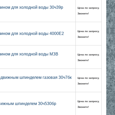
лином для холодной воды 30ч39р
Цена по запросу.
Звоните!
Цена по запросу.
лином для холодной воды 4000E2
Звоните!
лином для холодной воды МЗВ
Цена по запросу.
Звоните!
ыдвижным шпинделем газовая 30ч7бк
Цена по запросу.
Звоните!
Цена по запросу.
движным шпинделем 30ч530бр
Звоните!