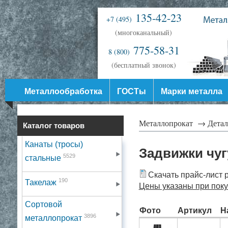
135-42-23
+7 (495)
(многоканальный)
775-58-31
8 (800)
(бесплатный звонок)
Металлообработка
ГОСТы
Марки металла
Металлопрокат →
Дета
Каталог товаров
Канаты (тросы)
Задвижки чу
5529
стальные
Скачать прайс-лист 
190
Такелаж
Цены указаны при покуп
Сортовой
Фото
Артикул
Н
3896
металлопрокат