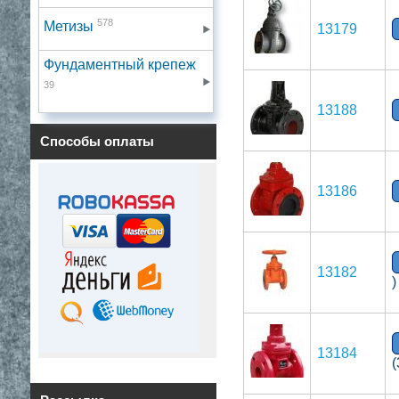
578
Метизы
13179
Фундаментный крепеж
39
13188
Способы оплаты
13186
13182
)
13184
(