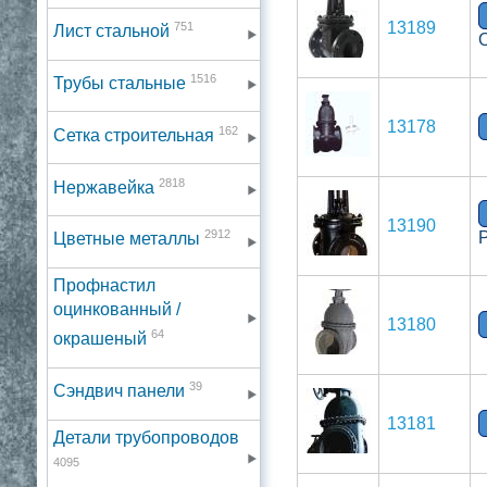
13189
751
Лист стальной
1516
Трубы стальные
13178
162
Сетка строительная
2818
Нержавейка
13190
2912
Цветные металлы
Профнастил
оцинкованный /
13180
64
окрашеный
39
Сэндвич панели
13181
Детали трубопроводов
4095