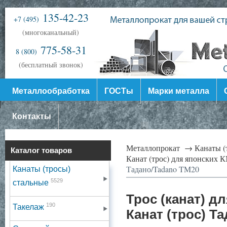
135-42-23
+7 (495)
(многоканальный)
775-58-31
8 (800)
(бесплатный звонок)
Металлообработка
ГОСТы
Марки металла
Контакты
Металлопрокат →
Канаты (
Каталог товаров
Канат (трос) для японских
Тадано/Tadano TM20
Канаты (тросы)
5529
стальные
Трос (канат) д
190
Такелаж
Канат (трос) Т