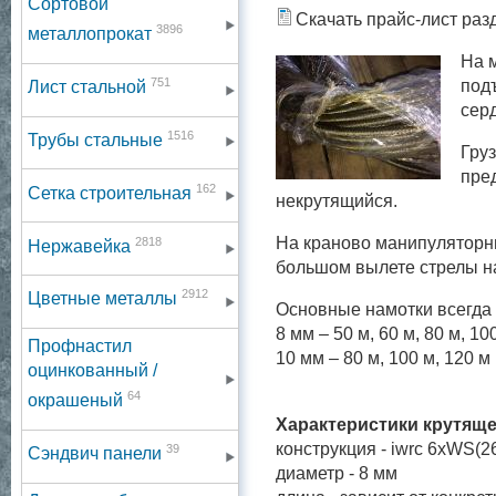
Сортовой
Скачать прайс-лист раз
3896
металлопрокат
На 
751
под
Лист стальной
серд
1516
Трубы стальные
Гру
пре
162
Сетка строительная
некрутящийся.
2818
На краново манипуляторны
Нержавейка
большом вылете стрелы на
2912
Цветные металлы
Основные намотки всегда 
8 мм – 50 м, 60 м, 80 м, 10
Профнастил
10 мм – 80 м, 100 м, 120 м
оцинкованный /
64
окрашеный
Характеристики крутяще
конструкция - iwrc 6xWS(2
39
Сэндвич панели
диаметр - 8 мм