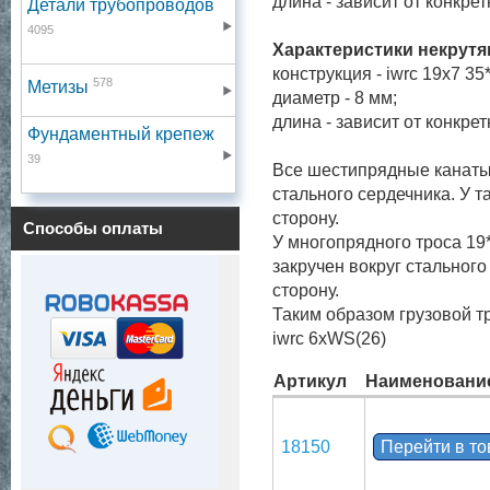
длина - зависит от конкре
Детали трубопроводов
4095
Характеристики некрутя
конструкция - iwrc 19x7 35
578
Метизы
диаметр - 8 мм;
длина - зависит от конкре
Фундаментный крепеж
39
Все шестипрядные канаты 
стального сердечника. У т
сторону.
Способы оплаты
У многопрядного троса 19*
закручен вокруг стального
сторону.
Таким образом грузовой т
iwrc 6xWS(26)
Артикул
Наименовани
18150
Перейти в т