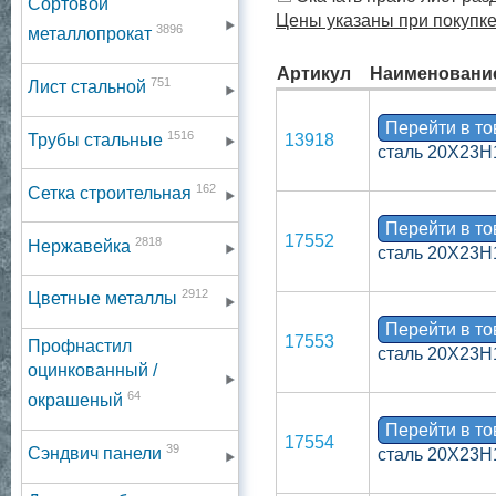
Сортовой
Цены указаны при покупке
3896
металлопрокат
Артикул
Наименовани
751
Лист стальной
Перейти в т
1516
Трубы стальные
13918
сталь 20Х23Н
162
Сетка строительная
Перейти в т
17552
2818
Нержавейка
сталь 20Х23Н
2912
Цветные металлы
Перейти в т
17553
Профнастил
сталь 20Х23Н
оцинкованный /
64
окрашеный
Перейти в т
17554
39
Сэндвич панели
сталь 20Х23Н