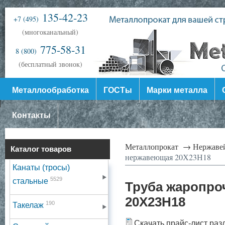
135-42-23
+7 (495)
(многоканальный)
775-58-31
8 (800)
(бесплатный звонок)
Металлообработка
ГОСТы
Марки металла
Контакты
Металлопрокат →
Нержаве
Каталог товаров
нержавеющая 20Х23Н18
Канаты (тросы)
5529
стальные
Труба жаропро
20Х23Н18
190
Такелаж
Скачать прайс-лист раз