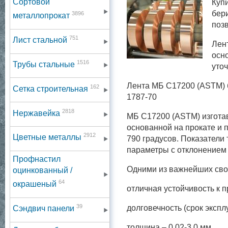
Сортовой
Куп
бер
3896
металлопрокат
поз
751
Лист стальной
Лен
осн
1516
Трубы стальные
уто
Лента МБ С17200 (ASTM) 
162
Сетка строительная
1787-70
2818
Нержавейка
МБ С17200 (ASTM) изготав
основанной на прокате и
2912
Цветные металлы
790 градусов. Показатели
параметры с отклонением
Профнастил
Одними из важнейших сво
оцинкованный /
64
окрашеный
отличная устойчивость к 
39
долговечность (срок эксп
Сэндвич панели
толщина – 0,02-3,0 мм