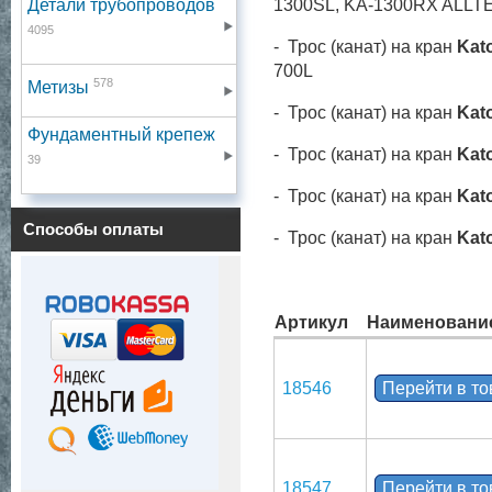
Детали трубопроводов
1300SL,
KA-1300RX ALLT
4095
- Трос (канат) на кран
Kat
700L
578
Метизы
- Трос (канат) на кран
Kat
Фундаментный крепеж
- Трос (канат) на кран
Kat
39
- Трос (канат) на кран
Kat
Способы оплаты
- Трос (канат) на кран
Kat
Артикул
Наименовани
18546
Перейти в т
18547
Перейти в т