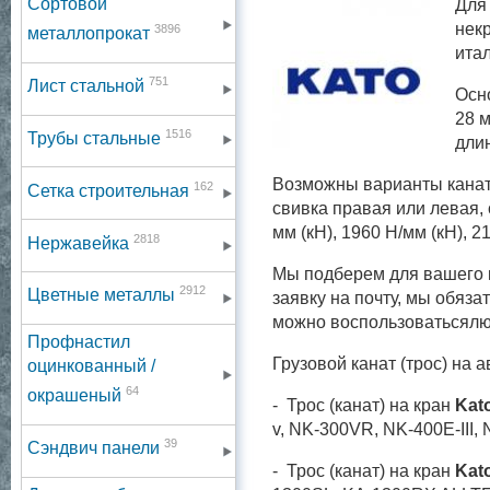
Сортовой
Для
нек
3896
металлопрокат
итал
751
Лист стальной
Осн
28 м
1516
Трубы стальные
длин
Возможны варианты канато
162
Сетка строительная
свивка правая или левая, 
мм (кН), 1960 Н/мм (кН), 2
2818
Нержавейка
Мы подберем для вашего к
2912
Цветные металлы
заявку на почту, мы обяза
можно воспользоватьсялю
Профнастил
Грузовой канат (трос) на а
оцинкованный /
64
окрашеный
-
Трос (канат) на кран
Kat
v,
NK-300VR,
NK-400E-III,
39
Сэндвич панели
- Трос (канат) на кран
Kat