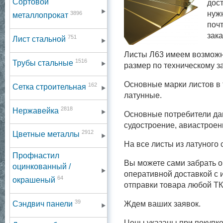
Сортовой
дос
нуж
3896
металлопрокат
поч
зака
751
Лист стальной
Листы Л63 имеем возможн
1516
Трубы стальные
размер по техническому з
Основные марки листов в 
162
Сетка строительная
латунные.
2818
Нержавейка
Основные потребители да
судостроение, авиастроен
2912
Цветные металлы
На все листы из латуного
Профнастил
Вы можете сами забрать о
оцинкованный /
оперативной доставкой с 
64
окрашеный
отправки товара любой Т
39
Ждем ваших заявок.
Сэндвич панели
Цены указаны при покупке