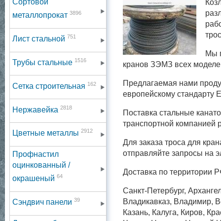
Сортовой
Коз
раз
3896
металлопрокат
раб
тро
751
Лист стальной
Мы 
1516
Трубы стальные
кранов ЗЭМЗ всех моделе
Предлагаемая нами проду
162
Сетка строительная
европейскому стандарту 
2818
Нержавейка
Поставка стальные канато
транспортной компанией 
2912
Цветные металлы
Для заказа троса для кра
отправляйте запросы на э
Профнастил
оцинкованный /
Доставка по территории Р
64
окрашеный
Санкт-Петербург, Архангел
39
Владикавказ, Владимир, Во
Сэндвич панели
Казань, Калуга, Киров, Кр