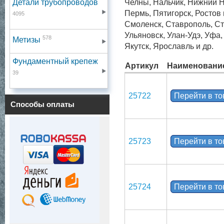
Детали трубопроводов
Челны, Нальчик, Нижний Н
Пермь, Пятигорск, Ростов
4095
Смоленск, Ставрополь, Ст
Ульяновск, Улан-Удэ, Уфа
578
Метизы
Якутск, Ярославль и др.
Фундаментный крепеж
Артикул
Наименовани
39
25722
Перейти в т
Способы оплаты
25723
Перейти в т
25724
Перейти в т