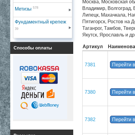
Москва, Московская обл
578
Владимир, Волгоград, В
Метизы
Липецк, Махачкала, На
Пятигорск, Ростов на 
Фундаментный крепеж
Таганрог, Тамбов, Твер
39
Якутск, Ярославль и др
Артикул
Наименова
Способы оплаты
7381
Перейти в
7380
Перейти в
7382
Перейти в