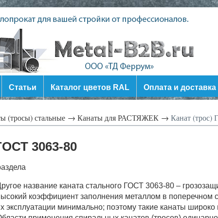
Статьи
Каталог цветов RAL
Оплата и доставка
ы (тросы) стальные →
Канаты для РАСТЯЖЕК →
Канат (трос) 
ГОСТ 3063-80
раздела
ругое название каната стального ГОСТ 3063-80 – грозозащ
ысокий коэффициент заполнения металлом в поперечном се
х эксплуатации минимально; поэтому такие канаты широко 
бласти применения спиральных канатов (тросов) одинарно