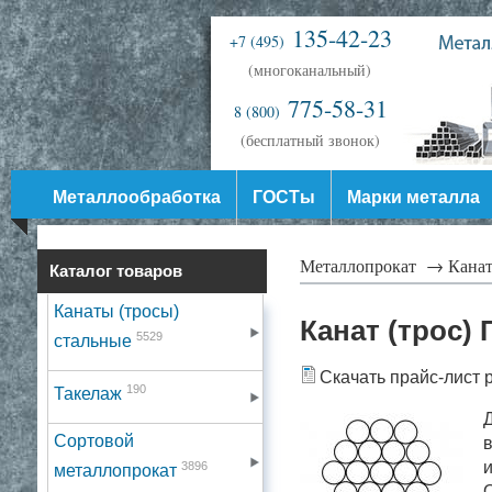
135-42-23
+7 (495)
(многоканальный)
775-58-31
8 (800)
(бесплатный звонок)
Металлообработка
ГОСТы
Марки металла
Металлопрокат →
Канат
Каталог товаров
Канаты (тросы)
Канат (трос) 
5529
стальные
Скачать прайс-лист 
190
Такелаж
Д
Сортовой
в
и
3896
металлопрокат
О