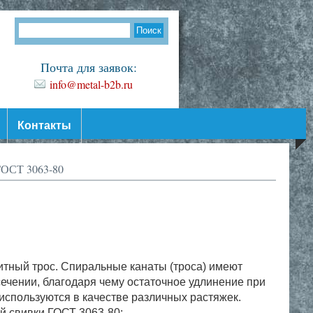
Почта для заявок:
info@metal-b2b.ru
Контакты
ГОСТ 3063-80
итный трос. Спиральные канаты (троса) имеют
чении, благодаря чему остаточное удлинение при
используются в качестве различных растяжек.
й свивки ГОСТ 3063-80: