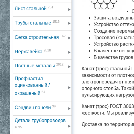
751
Лист стальной
Защита воздушны
1516
Трубы стальные
Устройство оттяж
Создание перемыч
162
Сетка строительная
Тросовая (канатна
Устройство растяж
2818
В качестве несущ
Нержавейка
В качестве грузов
2912
Цветные металлы
Канат (трос) стальной 
зависимости от плотно
Профнастил
электропередач от пря
оцинкованный /
опорного столба. Такой
64
окрашеный
пульсирующих нагрузок
Канат (трос) ГОСТ 306
39
Сэндвич панели
жесткости. Мы реализу
Детали трубопроводов
Доставка по территори
4095