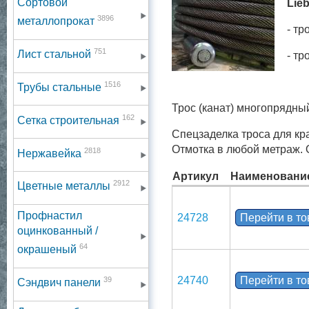
Сортовой
Lieb
3896
металлопрокат
- т
751
Лист стальной
- т
1516
Трубы стальные
Трос (канат) многопрядны
162
Сетка строительная
Спецзаделка троса для кр
Отмотка в любой метраж. 
2818
Нержавейка
Артикул
Наименовани
2912
Цветные металлы
Профнастил
24728
Перейти в т
оцинкованный /
64
окрашеный
24740
Перейти в т
39
Сэндвич панели