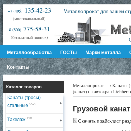
135-42-23
+7 (495)
(многоканальный)
775-58-31
8 (800)
(бесплатный звонок)
Металлообработка
ГОСТы
Марки металла
Контакты
Металлопрокат →
Канаты (
Каталог товаров
(канат) на автокран Liebherr
Канаты (тросы)
5529
стальные
Грузовой канат 
190
Такелаж
Скачать прайс-лист раз