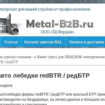
Статьи
Каталог цветов RAL
Оплата и доставка
ы (тросы) стальные →
Канат (трос) для ЛЕБЕДОК электрическ
TR / редБТР
 авто лебедки redBTR / редБТР
раздела
втолебедки фирмы redBTR / редБТР или красный БТР прек
втомодилях на бездорожье, на легких джипах и больших п
втомобилях и спецтехники.