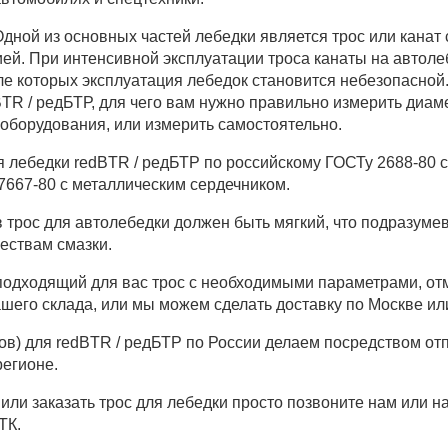
дной из основных частей лебедки является трос или канат
цией. При интенсивной эксплуатации троса канаты на авто
сле которых эксплуатация лебедок становится небезопасной
BTR / редБТР, для чего вам нужно правильно измерить диам
 оборудования, или измерить самостоятельно.
 лебедки redBTR / редБТР по российскому ГОСТу 2688-80 св
 7667-80 с металлическим сердечником.
 трос для автолебедки должен быть мягкий, что подразуме
ествам смазки.
одходящий для вас трос с необходимыми параметрами, отм
ашего склада, или мы можем сделать доставку по Москве ил
тов) для redBTR / редБТР по России делаем посредством о
егионе.
 или заказать трос для лебедки просто позвоните нам или н
ТК.