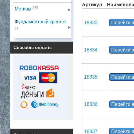
Артикул
Наименова
578
Метизы
Фундаментный крепеж
18833
Перейти в
39
Способы оплаты
18834
Перейти в
18835
Перейти в
18836
Перейти в
18837
Перейти в