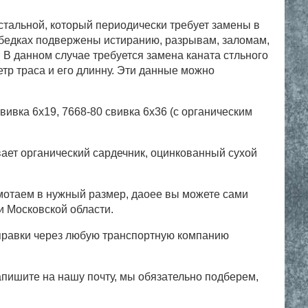
 стальной, который периодически требует замены в
лебедках подвержены истиранию, разрывам, заломам,
. В данном случае требуется замена каната стльного
етр траса и его длинну. Эти данные можно
ивка 6х19, 7668-80 свивка 6х36 (с органическим
вает органический сардечник, оцинкованный сухой
отаем в нужный размер, даоее вы можете сами
и Московской области.
тправки через любую транспортную компанию
апишите на нашу почту, мы обязательно подберем,