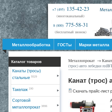
135-42-23
+7 (495)
(многоканальный)
775-58-31
8 (800)
(бесплатный звонок)
Металлообработка
ГОСТы
Марки металла
Металлопрокат →
Канат
Каталог товаров
(трос) авто лебедки redB
Канаты (тросы)
5529
стальные
Канат (трос)
190
Такелаж
Скачать прайс-лист 
Сортовой
А
а
3896
металлопрокат
а