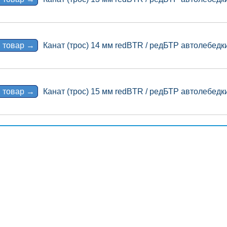
 товар →
Канат (трос) 14 мм redBTR / редБТР автолебедк
 товар →
Канат (трос) 15 мм redBTR / редБТР автолебедк