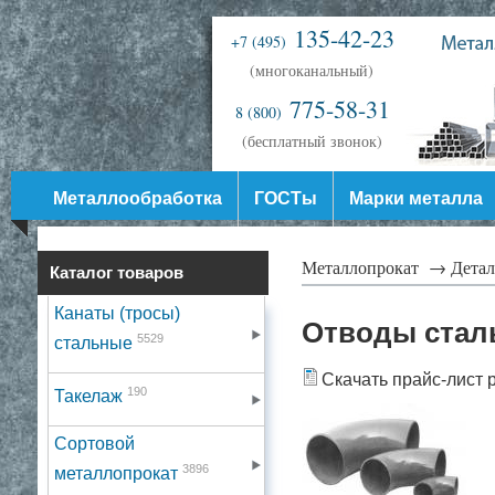
135-42-23
+7 (495)
(многоканальный)
775-58-31
8 (800)
(бесплатный звонок)
Металлообработка
ГОСТы
Марки металла
Металлопрокат →
Дета
Каталог товаров
Канаты (тросы)
Отводы стал
5529
стальные
Скачать прайс-лист 
190
Такелаж
Сортовой
3896
металлопрокат