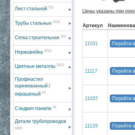
751
Лист стальной
Цены указаны при покуп
1516
Трубы стальные
Артикул
Наименова
162
Сетка строительная
11101
Перейти в
2818
Нержавейка
2912
Цветные металлы
11117
Перейти в
Профнастил
оцинкованный /
64
окрашеный
11037
Перейти в
39
Сэндвич панели
Детали трубопроводов
11133
Перейти в
4095