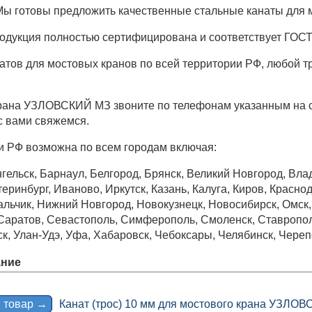
Мы готовы предложить качественные стальные канаты для
одукция полностью сертифицирована и соответствует ГОСТ
атов для мостовых кранов по всей территории РФ, любой
крана УЗЛОВСКИЙ МЗ звоните по телефонам указанным на с
 с вами свяжемся.
и РФ возможна по всем городам включая:
гельск, Барнаул, Белгород, Брянск, Великий Новгород, Вла
еринбург, Иваново, Иркутск, Казань, Калуга, Киров, Краснод
ьчик, Нижний Новгород, Новокузнецк, Новосибирск, Омск, О
 Саратов, Севастополь, Симферополь, Смоленск, Ставрополь
ск, Улан-Удэ, Уфа, Хабаровск, Чебоксары, Челябинск, Череп
ние
 товар →
Канат (трос) 10 мм для мостового крана УЗЛО