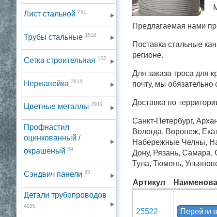
751
Лист стальной
Предлагаемая нами пр
1516
Трубы стальные
Поставка стальные кан
регионе.
162
Сетка строительная
Для заказа троса для 
2818
Нержавейка
почту, мы обязательно
Доставка по территори
2912
Цветные металлы
Санкт-Петербург, Архан
Профнастил
Вологда, Воронеж, Екат
оцинкованный /
Набережные Челны, Нал
64
окрашеный
Дону, Рязань, Самара,
Тула, Тюмень, Ульянов
39
Сэндвич панели
Артикул
Наименова
Детали трубопроводов
4095
25522
Перейти в