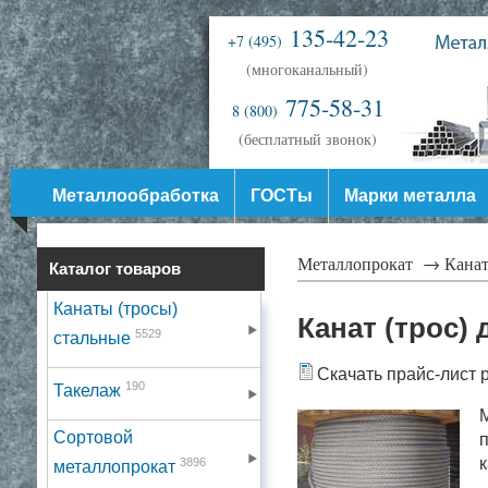
135-42-23
+7 (495)
(многоканальный)
775-58-31
8 (800)
(бесплатный звонок)
Металлообработка
ГОСТы
Марки металла
Металлопрокат →
Канат
Каталог товаров
Канаты (тросы)
Канат (трос)
5529
стальные
Скачать прайс-лист 
190
Такелаж
Сортовой
п
3896
металлопрокат