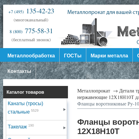
135-42-23
+7 (495)
(многоканальный)
775-58-31
8 (800)
(бесплатный звонок)
Металлообработка
ГОСТы
Марки металла
Контакты
Металлопрокат →
Детали 
Каталог товаров
нержавеющие 12Х18Н10Т дл
Фланцы воротниковые Ру-1
Канаты (тросы)
5529
стальные
Фланцы воротн
190
Такелаж
12Х18Н10Т