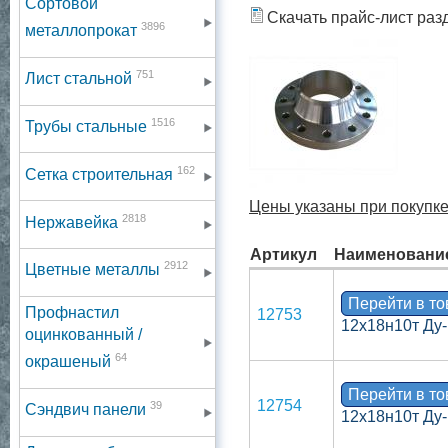
Сортовой
Скачать прайс-лист раз
3896
металлопрокат
751
Лист стальной
1516
Трубы стальные
162
Сетка строительная
Цены указаны при покупке 
2818
Нержавейка
Артикул
Наименовани
2912
Цветные металлы
Перейти в т
Профнастил
12753
12х18н10т Ду-
оцинкованный /
64
окрашеный
Перейти в т
12754
39
Сэндвич панели
12х18н10т Ду-