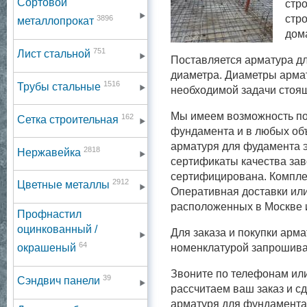
Сортовой
стр
стро
3896
металлопрокат
дом
751
Лист стальной
Поставляется арматура для
диаметра. Диаметры армат
1516
Трубы стальные
необходимой задачи стоя
Мы имеем возможность по
162
Сетка строительная
фундамента и в любых объ
арматуря для фудамента э
2818
Нержавейка
сертификаты качества зав
сертифицирована. Компле
2912
Цветные металлы
Оперативная доставки или
расположенных в Москве и
Профнастил
оцинкованный /
Для заказа и покупки арм
64
номенклатурой запрошивае
окрашеный
Звоните по телефонам или
39
Сэндвич панели
рассчитаем ваш заказ и 
арматуря для фундамента