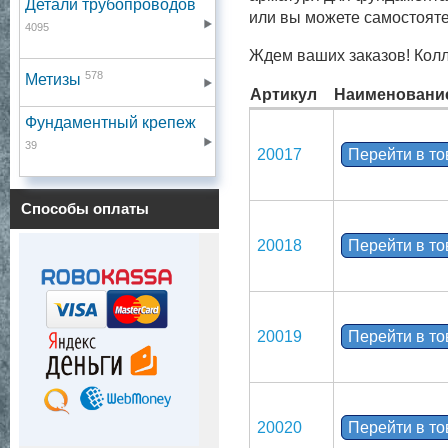
Детали трубопроводов
или вы можете самостояте
4095
Ждем ваших заказов! Кол
578
Метизы
Артикул
Наименовани
Фундаментный крепеж
39
20017
Перейти в т
Способы оплаты
20018
Перейти в т
20019
Перейти в т
20020
Перейти в т