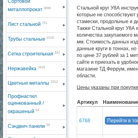
Сортовой
Стальной круг У8А инстру
3896
металлопрокат
которые не способствуют 
стамески, продольные и д
751
Лист стальной
Также Стальной круг У8А 
количества закупаемого м
1516
Трубы стальные
мм. Стоимость данных изд
данные круги в тоннах, но
162
Сетка строительная
по цене 37 рублей за 1 ме
сайте и приехать в удобно
2818
Нержавейка
магазине ТД Феррум, имен
области.
2912
Цветные металлы
Цены указаны при покупке
Профнастил
Артикул
Наименовани
оцинкованный /
64
окрашеный
6768
Перейти в т
39
Сэндвич панели