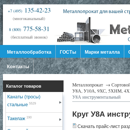
135-42-23
+7 (495)
(многоканальный)
775-58-31
8 (800)
(бесплатный звонок)
Металлообработка
ГОСТы
Марки металла
Контакты
Металлопрокат →
Сортово
Каталог товаров
У8А, У10А, 9ХС, 5ХНМ, 4Х
У8А инструментальный
Канаты (тросы)
5529
стальные
Круг У8А инст
190
Такелаж
Скачать прайс-лист раз