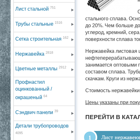
751
Лист стальной
стального сплава. Осн
1516
Трубы стальные
до 20%. Чем больше до
углерод, кремний, сера
162
Сетка строительная
поверхности сплава то
Нержавейка листовая 
2818
Нержавейка
нефтеперерабатывающей
занимается оптовыми п
2912
Цветные металлы
составом сплава. Труб
скачкам. Круги из нерж
Профнастил
оцинкованный /
Стоимость нержавейки 
64
окрашеный
Цены указаны при поку
39
Сэндвич панели
ПЕРЕЙТИ В КАТА
Детали трубопроводов
4095
Лист нержаве