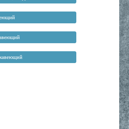
веющий
жавеющий
ржавеющий