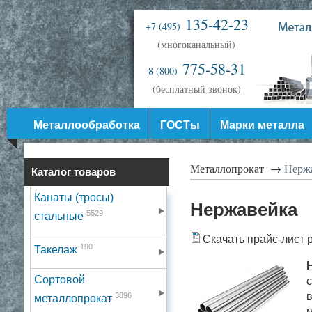
135-42-23
+7 (495)
(многоканальный)
775-58-31
8 (800)
(бесплатный звонок)
Металлообработка
ГОСТы
Марки металла
Металлопрокат →
Нержа
Каталог товаров
Канаты (тросы)
Нержавейка
5529
стальные
Скачать прайс-лист 
190
Такелаж
Сортовой
с
в
3896
металлопрокат
м