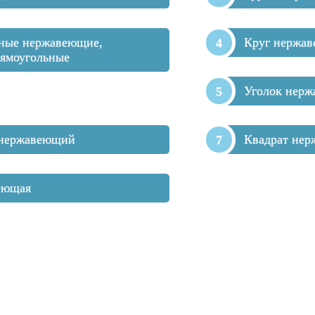
ные нержавеющие,
Круг нержа
рямоугольные
Уголок нер
 нержавеющий
Квадрат не
еющая