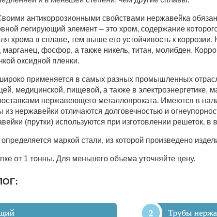
Своими антикоррозионными свойствами нержавейка обязан
овной легирующий элемент – это хром, содержание которог
ля хрома в сплаве, тем выше его устойчивость к коррозии.
, марганец, фосфор, а также никель, титан, молибден. Кор
нкой оксидной пленки.
широко применяется в самых разных промышленных отрасл
, медицинской, пищевой, а также в электроэнергетике, м
оставками нержавеющего металлопроката. Имеются в налич
ы из нержавейки отличаются долговечностью и огнеупорнос
авейки (прутки) используются при изготовлении решеток, в
определяется маркой стали, из которой произведено издел
пке от 1 тонны. Для меньшего объема уточняйте цену.
ЛОГ:
ющий
Трубы нерж