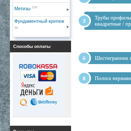
578
Метизы
Трубы профиль
Фундаментный крепеж
квадратные / п
39
Способы оплаты
Шестигранник
Полоса нержав