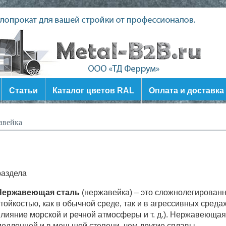
Статьи
Каталог цветов RAL
Оплата и доставка
вейка
раздела
Нержавеющая сталь
(нержавейка) – это сложнолегирован
тойкостью, как в обычной среде, так и в агрессивных среда
лияние морской и речной атмосферы и т. д.). Нержавеющая 
едленней и в меньшей степени, чем другие сплавы.