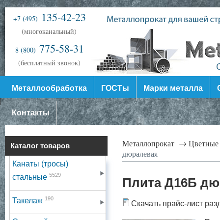
135-42-23
+7 (495)
(многоканальный)
775-58-31
8 (800)
(бесплатный звонок)
Металлообработка
ГОСТы
Марки металла
Контакты
Металлопрокат →
Цветные
Каталог товаров
дюралевая
Канаты (тросы)
5529
стальные
Плита Д16Б дю
190
Такелаж
Скачать прайс-лист раз