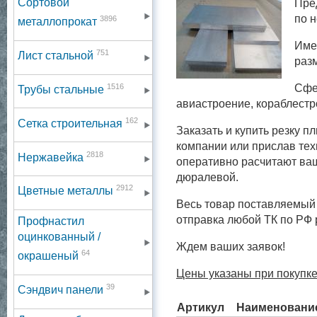
Сортовой
Пре
по 
3896
металлопрокат
Име
751
Лист стальной
раз
1516
Сфе
Трубы стальные
авиастроение, кораблестр
162
Сетка строительная
Заказать и купить резку 
компании или прислав тех
2818
Нержавейка
оперативно расчитают ваш
дюралевой.
2912
Цветные металлы
Весь товар поставляемый 
отправка любой ТК по РФ
Профнастил
оцинкованный /
Ждем ваших заявок!
64
окрашеный
Цены указаны при покупке
39
Сэндвич панели
Артикул
Наименовани