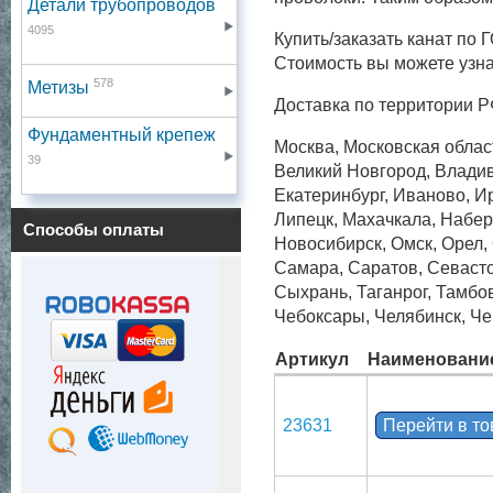
Детали трубопроводов
4095
Купить/заказать канат по
Стоимость вы можете узнат
578
Метизы
Доставка по территории Р
Фундаментный крепеж
Москва, Московская област
39
Великий Новгород, Владив
Екатеринбург, Иваново, Ир
Липецк, Махачкала, Набер
Способы оплаты
Новосибирск, Омск, Орел, 
Самара, Саратов, Севаст
Сыхрань, Таганрог, Тамбов
Чебоксары, Челябинск, Че
Артикул
Наименовани
23631
Перейти в т