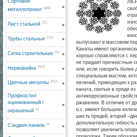
Сортовой
ЛК-Р
сво
3896
металлопрокат
отра
изно
751
Лист стальной
обе
кон
1516
Трубы стальные
выпускают в массовом пор
Канаты имеют органически
162
Сетка строительная
хорошо справляются с пе
не придает прочностные с
2818
Нержавейка
или, если говорить более
специальным маслом, кот
2912
явлений, приводящих к р
Цветные металлы
каната, свитые в пряди из
Профнастил
антикоррозионные свойств
оцинкованный /
ржавения. В отличие от др
о.с. имеют большое колич
64
окрашеный
шесть прядей, второй –дв
дополнительную гибкость 
39
Сэндвич панели
позволяет увеличить опор
проволоки. Таким образом