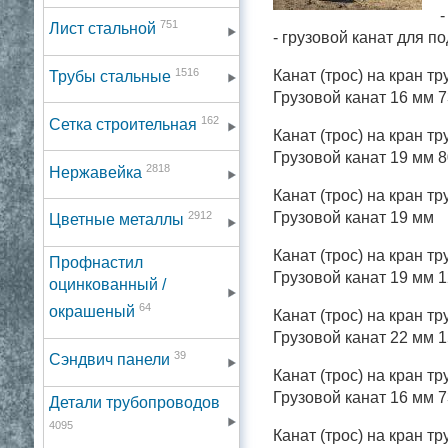
-
751
Лист стальной
- грузовой канат для п
1516
Канат (трос) на кран тр
Трубы стальные
Грузовой канат 16 мм 
162
Сетка строительная
Канат (трос) на кран тр
Грузовой канат 19 мм 
2818
Нержавейка
Канат (трос) на кран тр
2912
Грузовой канат 19 мм
Цветные металлы
Канат (трос) на кран тр
Профнастил
Грузовой канат 19 мм 
оцинкованный /
64
окрашеный
Канат (трос) на кран тр
Грузовой канат 22 мм 
39
Сэндвич панели
Канат (трос) на кран тр
Грузовой канат 16 мм 
Детали трубопроводов
4095
Канат (трос) на кран тр