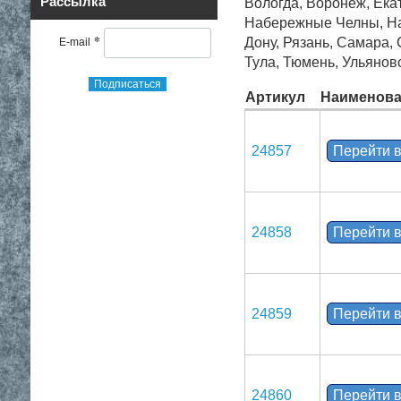
Рассылка
Вологда, Воронеж, Екат
Набережные Челны, Нал
*
Дону, Рязань, Самара,
E-mail
Тула, Тюмень, Ульянов
Подписаться
Артикул
Наименова
24857
Перейти в
24858
Перейти в
24859
Перейти в
24860
Перейти в