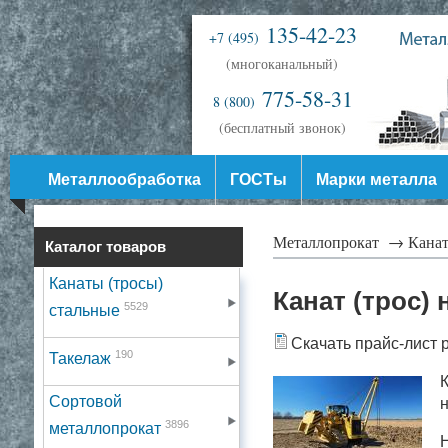
135-42-23
+7 (495)
(многоканальный)
775-58-31
8 (800)
(бесплатный звонок)
Металлообработка
ГОСТы
Марки металла
Металлопрокат →
Канат
Каталог товаров
Канаты (тросы)
Канат (трос) 
5529
стальные
Скачать прайс-лист 
190
Такелаж
К
Сортовой
3896
металлопрокат
Н