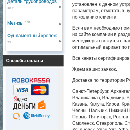
Детали трубопроводов
установлен в данном устр
4095
параметрам, отмотать в н
по желанию клиента.
578
Метизы
Если вам необходимо поме
на сайте компании в разде
Фундаментный крепеж
менеджеры свяжутся с вам
39
оптимальный вариант по п
Все канаты сертифициров
Способы оплаты
Ждем ваших заявок.
Доставка по территории Р
Санкт-Петербург, Архангел
Владикавказ, Владимир, Во
Казань, Калуга, Киров, Кр
Челны, Нальчик, Нижний Н
Пермь, Пятигорск, Ростов
Смоленск, Ставрополь, Ст
Ульяновск, Улан-Удэ, Уфа