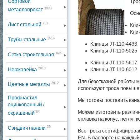
Сортовой
Тро
3896
металлопрокат
Осн
751
Лист стальной
Кли
Кли
1516
Трубы стальные
Клинцы JT-110-4433
Клинцы JT-110-5025
162
Сетка строительная
Клинцы JT-110-5617
2818
Нержавейка
Клинцы JT-110-6012
Для безотказной работы м
2912
Цветные металлы
используют троса повышен
Профнастил
Мы готовы поставить кан
оцинкованный /
Можем изготовить различн
64
окрашеный
оплавка на конус, петля, 
39
Сэндвич панели
Все троса сертифицирова
EN. В паспорте на каждый